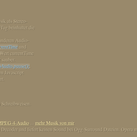
ik als Stereo-
Tag beinhaltet die
n anderen Audio-
und
rrentTime
 Wert currentTime
 sauber.
.
oAudio.pause();
n Javascript
rt.
en Schreibweisen.
MPEG-4-Audio
...
mehr Musik von mir
m Decoder und liefert keinen Sound bei Ogg-Surround Dateien. Opera m