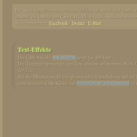
Die Seite
https://www.axel-hahn.de/demos/css3-ei-und-html5-a
(Demo: ein Osterei mit CSS3; HTML 5 Audio Switcher stereo/
weiterempfehlen:
Facebook
|
Twitter
|
E-Mail
Text-Effekte
Die CSS-Angabe
sorgt für 3D Text.
text-shadow
Die Titelzeile verwendet den Text-shadow-stil namens
Mark D
3D Text
.
Bei der Musikauswahl erfolgt eine softe Umschaltung auf die
einer anderen CSS-Klasse mit
. (1
transition: all [n]s ease-out