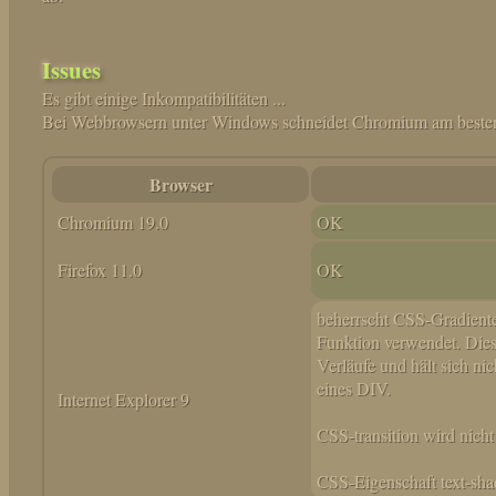
Issues
Es gibt einige Inkompatibilitäten ...
Bei Webbrowsern unter Windows schneidet Chromium am besten
Browser
Chromium 19.0
OK
Firefox 11.0
OK
beherrscht CSS-Gradienten 
Funktion verwendet. Die
Verläufe und hält sich ni
eines DIV.
Internet Explorer 9
CSS-transition wird nicht 
CSS-Eigenschaft text-shad