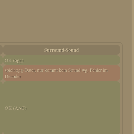
Surround-Sound
OK (ogg)
spielt ogg-Datei, nur kommt kein Sound wg. Fehler im
Decoder
OK (AAC)