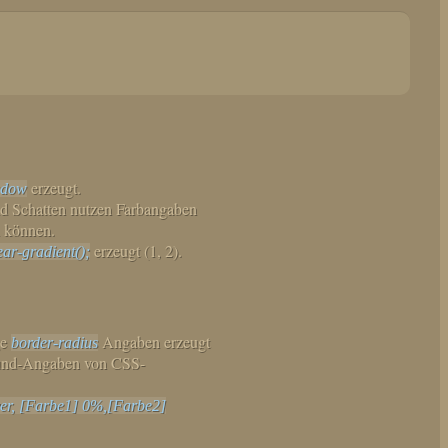
erzeugt.
adow
d Schatten nutzen Farbangaben
 können.
erzeugt (1, 2).
ar-gradient();
ge
Angaben erzeugt
border-radius
rgrund-Angaben von CSS-
over, [Farbe1] 0%,[Farbe2]