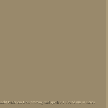
acht leider ein Downmixing und spielt 5.1 Sound nur in stereo