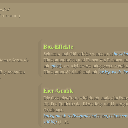
udio/
 surround.)
Box-Effekte
Schatten- und Glüheffekte wurden mit
box-sh
otto's Seriously
Hintergrundfarben und Farben von Rahmen un
mit
, wo Alphawerte mitgegeben werden
rgba()
 Eigenschaften
Hintergrund-Verläufe sind mit
background: line
)
Eier-Grafik
Die Ostereier-Form wird durch ungleichmässi
(3). Die Füllfarbe der Eier erfolgt mit Hinte
Gradienten
background: radial-gradient(center, ellipse c
(1, 2).
100%);