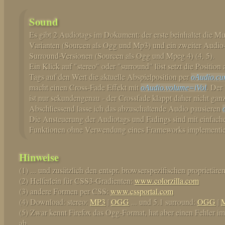
Sound
Es gibt 2 Audiotags im Dokument: der erste beinhaltet die Mus
Varianten (Sourcen als Ogg und Mp3) und ein zweiter Audio-
Surround-Versionen (Sourcen als Ogg und Mpeg 4) (4, 5).
Ein Klick auf "stereo" oder "surround" löst setzt die Positio
Tags auf den Wert die aktuelle Abspielposition per
oAudio.cu
macht einen Cross-Fade Effekt mit
. Der
oAudio.volume=iVol
ist nur sekundengenau - der Crossfade klappt daher nicht ganz
Abschliessend lasse ich das abzuschaltende Audio pausieren
Die Ansteuerung der Audiotags und Fadings sind mit einfache
Funktionen ohne Verwendung eines Frameworks implementie
Hinweise
(
1
) ... und zusätzlich den entspr. browserspezifischen proprietär
(
2
) Helferlein für CSS3-Gradienten:
www.colorzilla.com
(
3
) andere Formen per CSS:
www.cssportal.com
(
4
) Download: stereo:
MP3
|
OGG
... und 5.1 surround:
OGG
|
(
5
) Zwar kennt Firefox das Ogg-Format, hat aber einen Fehler i
ab.