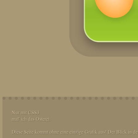
Nur mit CSS3
mal' ich das Osterei.
Diese Seite kommt ohne eine einzige Grafik aus! Der Blick in den 