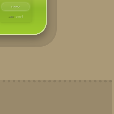
stereo
surround