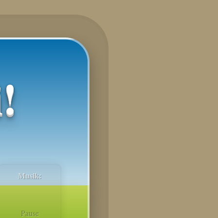
!
Musik:
Pause