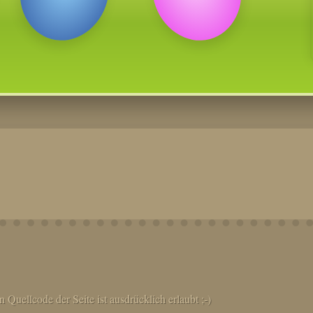
Quellcode der Seite ist ausdrücklich erlaubt ;-)