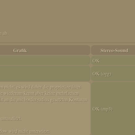
 ab.
Grafik
Stereo-Sound
OK
OK (ogg)
nicht; es wird daher die proprietäre filter-
se wiederum kennt aber keine mehrfachen
cht an die mit border-radius gesetzten Konturen
OK (mp3)
unterstützt.
ow wird nicht unterstützt.