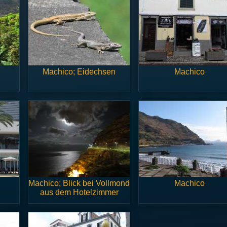
Machico; Eidechsen
Machico
Machico; Blick bei Vollmond
Machico
aus dem Hotelzimmer