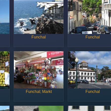
Funchal
Funchal
Funchal; Markt
Funchal