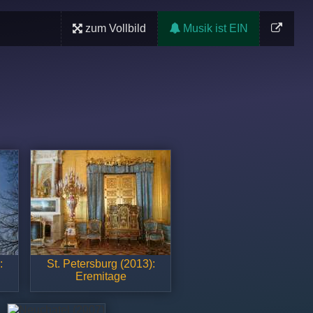
zum Vollbild
Musik ist EIN
:
St. Petersburg (2013):
Eremitage