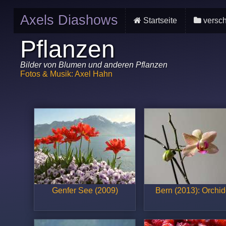
Axels Diashows
Startseite
versch
Pflanzen
Bilder von Blumen und anderen Pflanzen
Fotos & Musik: Axel Hahn
Genfer See (2009)
Bern (2013): Orchi