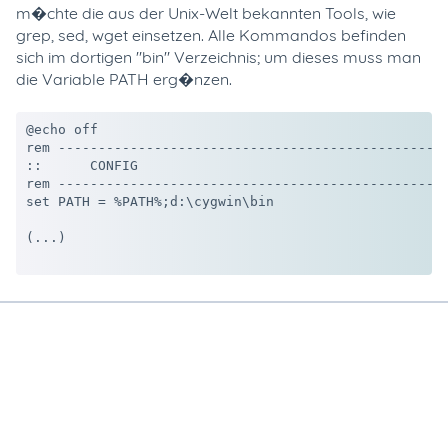
m�chte die aus der Unix-Welt bekannten Tools, wie
grep, sed, wget einsetzen. Alle Kommandos befinden
sich im dortigen "bin" Verzeichnis; um dieses muss man
die Variable PATH erg�nzen.
@echo off

rem -------------------------------------------------
::	CONFIG

rem -------------------------------------------------
set PATH = %PATH%;d:\cygwin\bin

(...)
