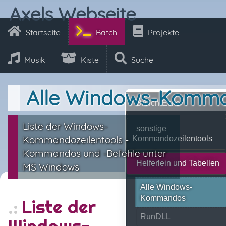
Axels Webseite
Startseite
Batch
Projekte
Musik
Kiste
Suche
Alle Windows-Komm
BATch-Ecke
Liste der Windows-
sonstige
Kommandozeilentools -
Kommandozeilentools
Kommandos und -Befehle unter
Helferlein und Tabellen
MS Windows
Alle Windows-
Kommandos
Liste der
RunDLL
Windows-