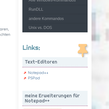
Alle Windows-Kommandos
RunDLL
andere Kommandos
Unix vs. DOS
aren,
schten
Links:
Text-Editoren
Notepad++
PSPad
meine Erweiterungen für
Notepad++