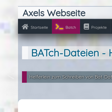
Axels Webseite
Startseite
Batch
Projekte
BATch-Dateien - H
Helferlein zum Schreiben von Bat-Dat
sonstige
Kommandozeilentools