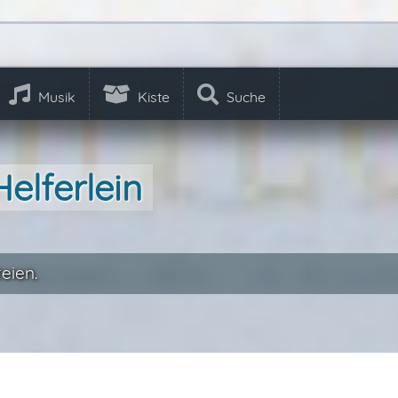
Musik
Kiste
Suche
elferlein
eien.