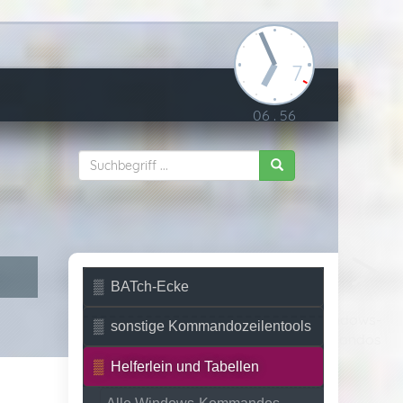
7
06
:
56
BATch-Ecke
Alle Windows-
sonstige Kommandozeilentools
Kommandos
Helferlein und Tabellen