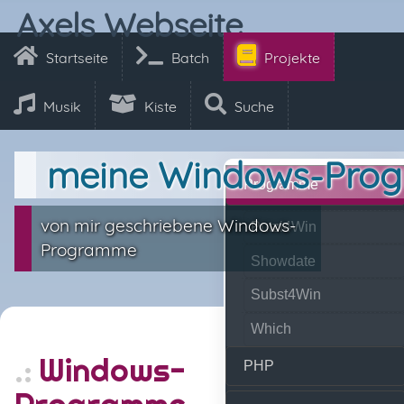
Axels Webseite
Startseite
Batch
Projekte
Musik
Kiste
Suche
meine Windows-Pro
Programme
von mir geschriebene Windows-
Putzi4Win
Programme
Showdate
Subst4Win
Which
Windows-
PHP
Programme