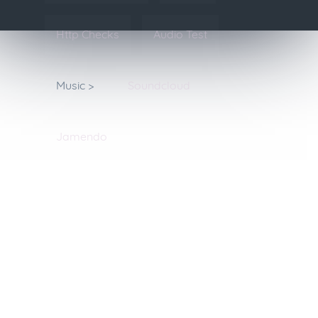
Http Checks
Audio Test
Music >
Soundcloud
Jamendo