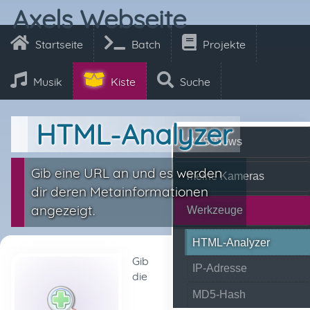
Axels Webseite
Startseite
Batch
Projekte
Musik
Kiste
Suche
HTML-Analyzer
RSS-News
Gib eine URL an und es werden
meine Kameras
dir deren Metainformationen
angezeigt.
Werkzeuge
HTML-Analyzer
Gib
IP-Adresse
die
MD5-Hash