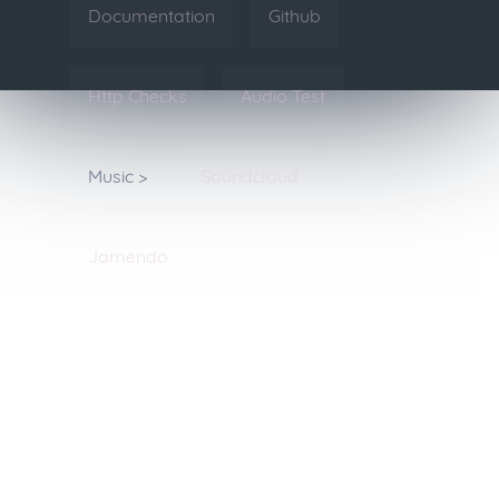
Documentation
Github
Http Checks
Audio Test
Music >
Soundcloud
Jamendo