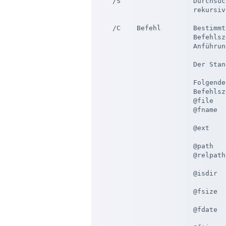
    /S                  Durchsuc
                        rekursiv
    /C    Befehl        Bestimmt
                        Befehlsz
                        Anführun
                        Der Stan
                        Folgende
                        Befehlsz
                        @file   
                        @fname  
                                
                        @ext    
                                
                        @path   
                        @relpath
                                
                        @isdir  
                                
                        @fsize  
                                 
                        @fdate  
                                