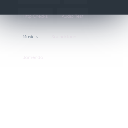
Http Checks
Audio Test
Music >
Soundcloud
Jamendo