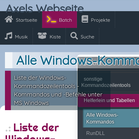
Axels Webseite
Startseite
Batch
Projekte
Musik
Kiste
Suche
Alle Windows-Komm
BATch-Ecke
Liste der Windows-
sonstige
Kommandozeilentools -
Kommandozeilentools
Kommandos und -Befehle unter
Helferlein und Tabellen
MS Windows
Alle Windows-
Kommandos
Liste der
RunDLL
Windows-