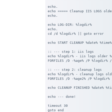
echo.

echo ===== Cleanup IIS LOGS olde
echo.

echo LOG-DIR: %logdir%

echo.

cd /d %logdir% || goto error

echo START CLEANUP %date% %time%
:: --- step 1: iis logs

echo %logdir% - iis logs older %
FORFILES /D -%age% /P %logdir% /
:: --- step 2: cleanup logs

echo %logdir% - cleanup logs old
FORFILES /D -%age2% /P %logdir% 
echo CLEANUP FINISHED %date% %ti
echo --- done!

timeout 30

goto end
