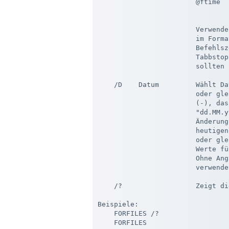
                        @ftime  
                                
                        Verwende
                        im Forma
                        Befehlsz
                        Tabbstop
                        sollten 
    /D    Datum         Wählt Da
                        oder gle
                        (-), das
                        "dd.MM.y
                        Änderung
                        heutigen
                        oder gle
                        Werte fü
                        Ohne Ang
                        verwendet
    /?                  Zeigt di
Beispiele:

    FORFILES /?

    FORFILES  
