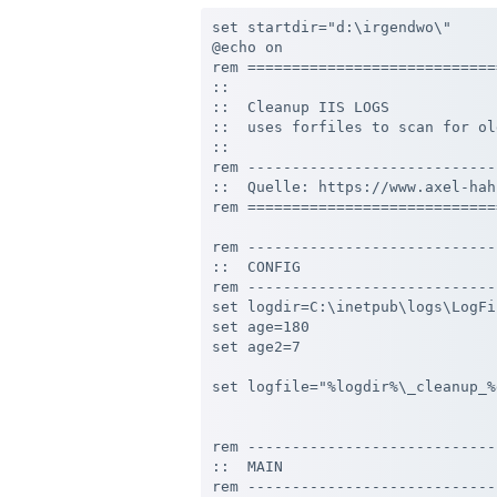
set startdir="d:\irgendwo\"

@echo on

rem ============================
::

::  Cleanup IIS LOGS

::  uses forfiles to scan for ol
::

rem ----------------------------
::  Quelle: https://www.axel-hahn
rem ============================
rem ----------------------------
::  CONFIG

rem ----------------------------
set logdir=C:\inetpub\logs\LogFil
set age=180

set age2=7

set logfile="%logdir%\_cleanup_%
rem ----------------------------
::  MAIN

rem ----------------------------