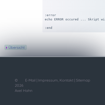
:error

echo ERROR occured ... Skript wi
Übersicht
©
E-Mail
|
Impressum, Kontakt
|
Sitemap
2026
Axel Hahn