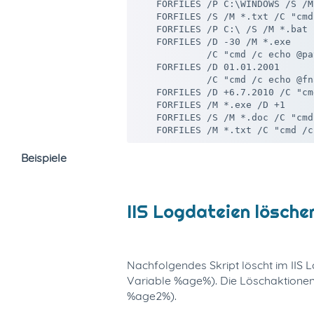
    FORFILES /P C:\WINDOWS /S /M
    FORFILES /S /M *.txt /C "cmd
    FORFILES /P C:\ /S /M *.bat

    FORFILES /D -30 /M *.exe

             /C "cmd /c echo @pa
    FORFILES /D 01.01.2001

             /C "cmd /c echo @fn
    FORFILES /D +6.7.2010 /C "cm
    FORFILES /M *.exe /D +1

    FORFILES /S /M *.doc /C "cmd
Beispiele
IIS Logdateien lösche
Nachfolgendes Skript löscht im IIS Lo
Variable %age%). Die Löschaktionen
%age2%).