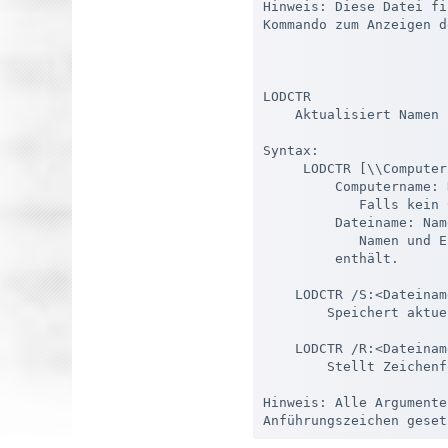
Hinweis: Diese Datei fi
Kommando zum Anzeigen d
LODCTR

    Aktualisiert Namen 
Syntax:

     LODCTR [\\Computer
         Computername: 
            Falls kein 
         Dateiname: Nam
            Namen und E
         enthält.

    LODCTR /S:<Dateiname
        Speichert aktue
    LODCTR /R:<Dateiname
        Stellt Zeichenf
Hinweis: Alle Argumente