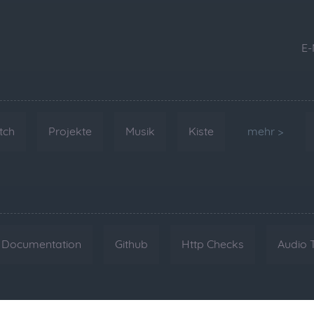
E-
tch
Projekte
Musik
Kiste
mehr >
Documentation
Github
Http Checks
Audio 