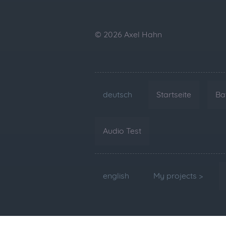
© 2026 Axel Hahn
deutsch
Startseite
Ba
Audio Test
english
My projects >