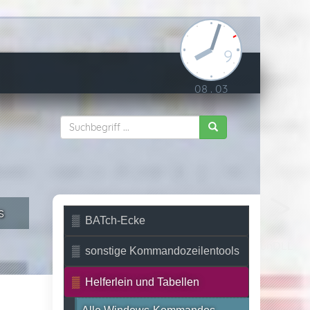
9
08
.
03
s
BATch-Ecke
RunDLL
sonstige Kommandozeilentools
Helferlein und Tabellen