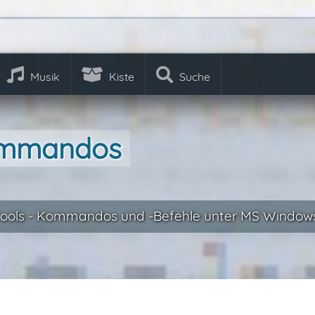
Musik
Kiste
Suche
ommandos
ools - Kommandos und -Befehle unter MS Window