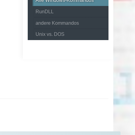
Alle Windows-Kommandos
RunDLL
andere Kommandos
Unix vs. DOS