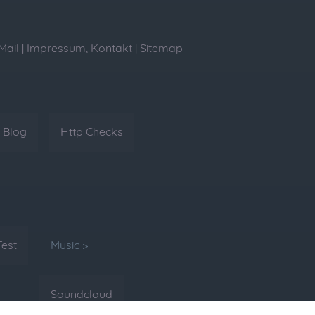
Mail
|
Impressum, Kontakt
|
Sitemap
Blog
Http Checks
Test
Music >
Soundcloud