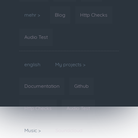
mehr >
Blog
Http Checks
Audio Test
english
My projects >
Documentation
Github
Http Checks
Audio Test
Music >
Soundcloud