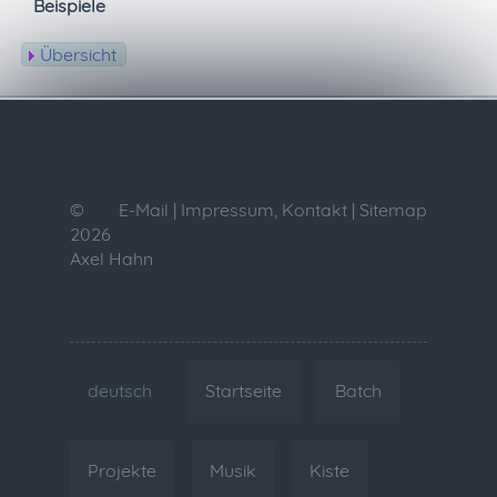
Beispiele
Übersicht
©
E-Mail
|
Impressum, Kontakt
|
Sitemap
2026
Axel Hahn
deutsch
Startseite
Batch
Projekte
Musik
Kiste