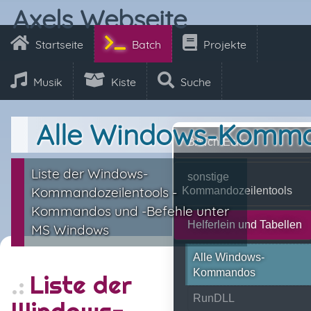
Axels Webseite
Startseite
Batch
Projekte
Musik
Kiste
Suche
Alle Windows-Komm
BATch-Ecke
Liste der Windows-
sonstige
Kommandozeilentools -
Kommandozeilentools
Kommandos und -Befehle unter
Helferlein und Tabellen
MS Windows
Alle Windows-
Kommandos
Liste der
RunDLL
Windows-