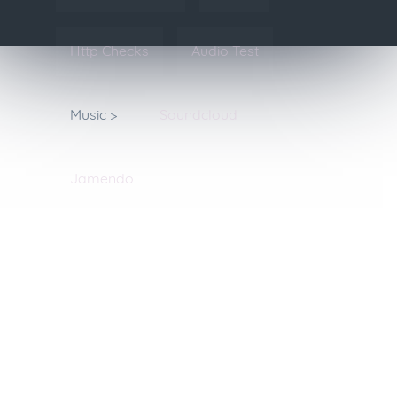
Http Checks
Audio Test
Music >
Soundcloud
Jamendo