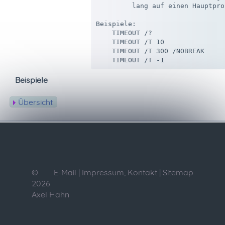
         lang auf einen Hauptpro
Beispiele:

    TIMEOUT /?

    TIMEOUT /T 10

    TIMEOUT /T 300 /NOBREAK

Beispiele
Übersicht
©
E-Mail
|
Impressum, Kontakt
|
Sitemap
2026
Axel Hahn