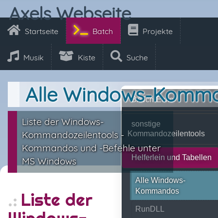
Axels Webseite
Startseite
Batch
Projekte
Musik
Kiste
Suche
Alle Windows-Komm
BATch-Ecke
Liste der Windows-
sonstige
Kommandozeilentools -
Kommandozeilentools
Kommandos und -Befehle unter
Helferlein und Tabellen
MS Windows
Alle Windows-
Kommandos
Liste der
RunDLL
Windows-