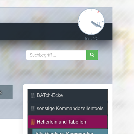
8
16
:
20
s
BATch-Ecke
RunDLL
sonstige Kommandozeilentools
Helferlein und Tabellen