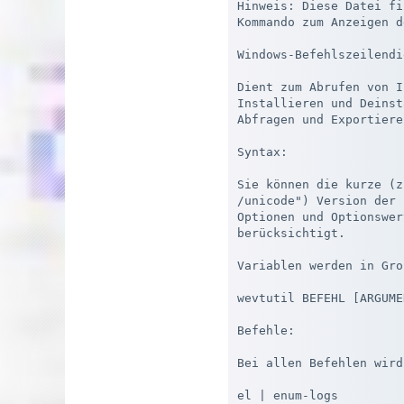
Hinweis: Diese Datei fi
Kommando zum Anzeigen d
Windows-Befehlszeilendi
Dient zum Abrufen von I
Installieren und Deinst
Abfragen und Exportiere
Syntax:

Sie können die kurze (z
/unicode") Version der 
Optionen und Optionswer
berücksichtigt.

Variablen werden in Gro
wevtutil BEFEHL [ARGUME
Befehle:

Bei allen Befehlen wird
el | enum-logs         