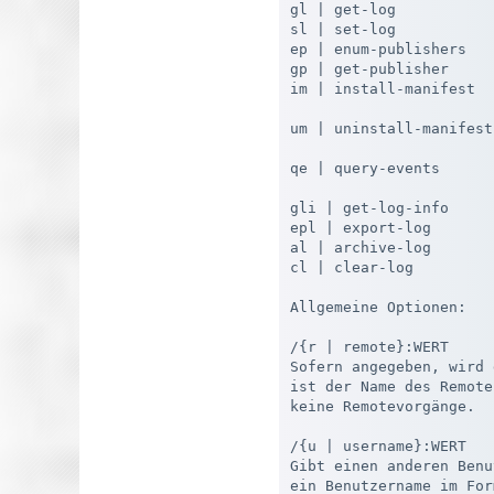
gl | get-log           
sl | set-log           
ep | enum-publishers   
gp | get-publisher     
im | install-manifest  
                       
um | uninstall-manifest
                       
qe | query-events      
                       
gli | get-log-info     
epl | export-log       
al | archive-log       
cl | clear-log         
Allgemeine Optionen:

/{r | remote}:WERT

Sofern angegeben, wird 
ist der Name des Remote
keine Remotevorgänge.

/{u | username}:WERT

Gibt einen anderen Benu
ein Benutzername im For