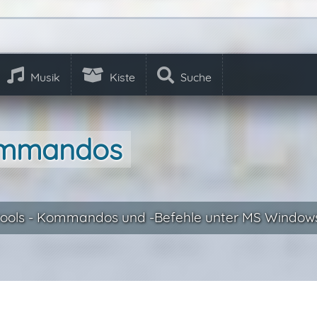
Musik
Kiste
Suche
ommandos
ools - Kommandos und -Befehle unter MS Window