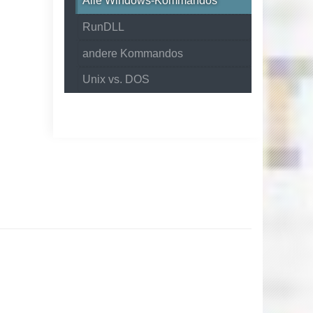
Alle Windows-Kommandos
RunDLL
andere Kommandos
Unix vs. DOS