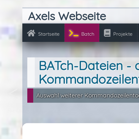
Axels Webseite
Startseite
Batch
Projekte
BATch-Dateien - 
Kommandozeilen
Auswahl weiterer Kommandozeilentoo
RunDLL