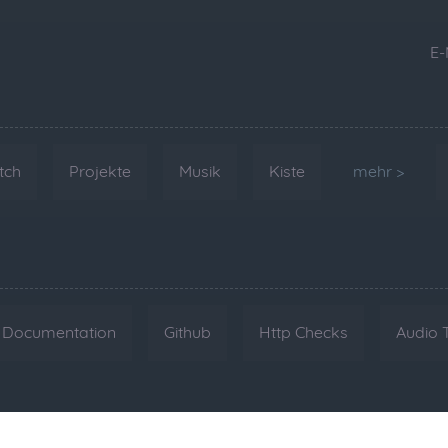
E-
tch
Projekte
Musik
Kiste
mehr >
Documentation
Github
Http Checks
Audio 