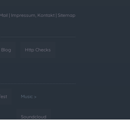
Mail
|
Impressum, Kontakt
|
Sitemap
Blog
Http Checks
Test
Music >
Soundcloud