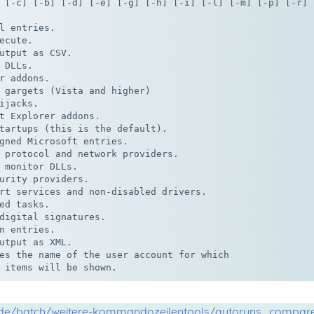
 [-c] [-b] [-d] [-e] [-g] [-h] [-i] [-l] [-m] [-p] [-r] [
l entries.

ecute.

utput as CSV.

 DLLs.

r addons.

 gargets (Vista and higher)

ijacks.

t Explorer addons.

tartups (this is the default).

gned Microsoft entries.

 protocol and network providers.

 monitor DLLs.

urity providers.

rt services and non-disabled drivers.

ed tasks.

digital signatures.

n entries.

utput as XML.

es the name of the user account for which

 items will be shown.
n.de/batch/weitere-kommandozeilentools/autoruns_compar