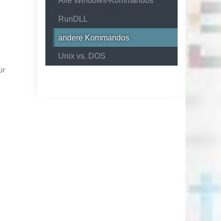
Alle Windows-Kommandos
RunDLL
andere Kommandos
Unix vs. DOS
ür