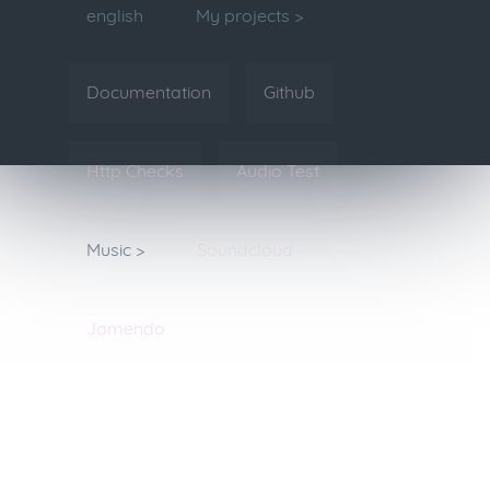
english
My projects >
Documentation
Github
Http Checks
Audio Test
Music >
Soundcloud
Jamendo