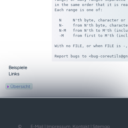
in the same order that it is rea
Each range is one of:

  N     N'th byte, character or 
  N-    from N'th byte, characte
  N-M   from N'th to M'th (inclu
  -M    from first to M'th (incl
With no FILE, or when FILE is -,
Beispiele
Links
Übersicht
©
E-Mail
|
Impressum, Kontakt
|
Sitemap