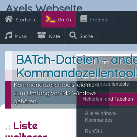
Axels Webseite
Startseite
Batch
Projekte
Musik
Kiste
Suche
BATch-Dateien - and
BATch-Ecke
Kommandozeilentool
Auswahl weiterer
sonstige
Kommandozeilentools, die nicht
Kommandozeilentools
zum Umfang von MS Windows
Helferlein und Tabellen
gehören.
Alle Windows-
Kommandos
Liste
RunDLL
weiterer