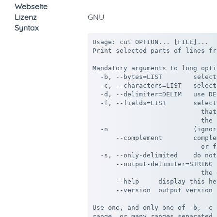
Webseite
Lizenz
GNU
Syntax
Usage: cut OPTION... [FILE]...

Print selected parts of lines fr
Mandatory arguments to long opti
  -b, --bytes=LIST        select
  -c, --characters=LIST   select
  -d, --delimiter=DELIM   use DE
  -f, --fields=LIST       select
                            that
                            the 
  -n                      (ignore
      --complement        comple
                            or fi
  -s, --only-delimited    do not
      --output-delimiter=STRING 
                            the 
      --help     display this he
      --version  output version 
Use one, and only one of -b, -c 
range, or many ranges separated 