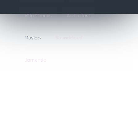
Http Checks
Audio Test
Music >
Soundcloud
Jamendo