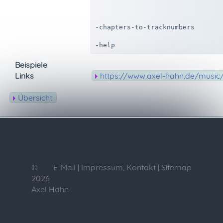
                                
                                
                                
-chapters-to-tracknumbers       
                                
-help                           
Beispiele
Links
https://www.axel-hahn.de/music
Übersicht
©
E-Mail
|
Impressum, Kontakt
|
Sitemap
2026
Axel Hahn