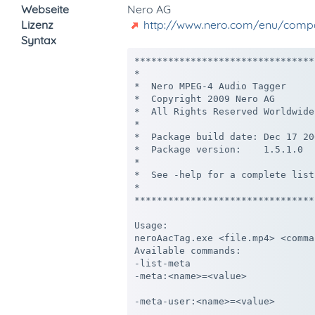
Webseite
Nero AG
Lizenz
http://www.nero.com/enu/comp
Syntax
********************************
*                               
*  Nero MPEG-4 Audio Tagger     
*  Copyright 2009 Nero AG       
*  All Rights Reserved Worldwide
*                               
*  Package build date: Dec 17 20
*  Package version:    1.5.1.0  
*                               
*  See -help for a complete list
*                               
********************************
Usage:

neroAacTag.exe <file.mp4> <comma
Available commands:

-list-meta                      
-meta:<name>=<value>            
                                
-meta-user:<name>=<value>       
                                