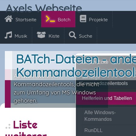
Axels Webseite
Startseite
Batch
Projekte
Musik
Kiste
Suche
BATch-Dateien - and
BATch-Ecke
Kommandozeilentool
Auswahl weiterer
sonstige
Kommandozeilentools, die nicht
Kommandozeilentools
zum Umfang von MS Windows
Helferlein und Tabellen
gehören.
Alle Windows-
Kommandos
Liste
RunDLL
weiterer