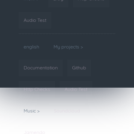
Audio Test
english
My projects >
Documentation
Github
Http Checks
Audio Test
Music >
Soundcloud
Jamendo