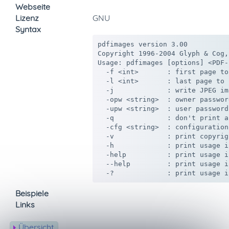
Webseite
Lizenz
GNU
Syntax
pdfimages version 3.00

Copyright 1996-2004 Glyph & Cog, 
Usage: pdfimages [options] <PDF-
  -f <int>       : first page to
  -l <int>       : last page to c
  -j             : write JPEG im
  -opw <string>  : owner passwor
  -upw <string>  : user password
  -q             : don't print a
  -cfg <string>  : configuration
  -v             : print copyrig
  -h             : print usage i
  -help          : print usage i
  --help         : print usage i
Beispiele
Links
Übersicht