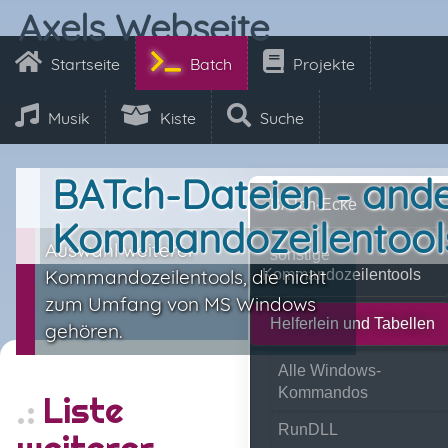
Axels Webseite
Startseite
Batch
Projekte
Musik
Kiste
Suche
BATch-Dateien - and
BATch-Ecke
Kommandozeilentool
Auswahl weiterer
sonstige
Kommandozeilentools, die nicht
Kommandozeilentools
zum Umfang von MS Windows
Helferlein und Tabellen
gehören.
Alle Windows-
Kommandos
Liste
RunDLL
weiterer