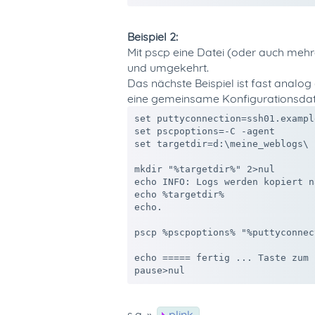
Beispiel 2:
Mit pscp eine Datei (oder auch me
und umgekehrt.
Das nächste Beispiel ist fast analo
eine gemeinsame Konfigurationsdatei 
set puttyconnection=ssh01.example
set pscpoptions=-C -agent

set targetdir=d:\meine_weblogs\

mkdir "%targetdir%" 2>nul

echo INFO: Logs werden kopiert na
echo %targetdir%

echo.

pscp %pscpoptions% "%puttyconnec
echo ===== fertig ... Taste zum 
s.a. »
plink