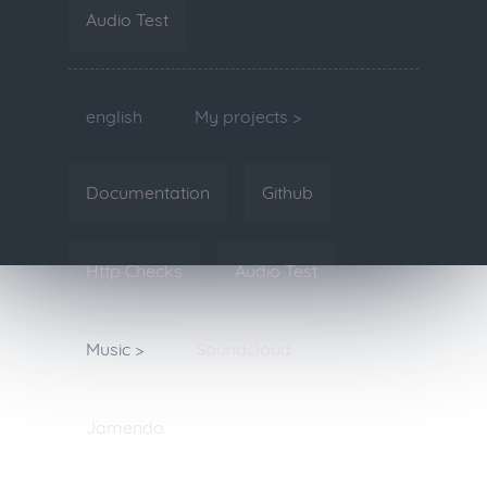
Audio Test
english
My projects >
Documentation
Github
Http Checks
Audio Test
Music >
Soundcloud
Jamendo