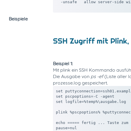
  -unsafe   allow server-side wi
Beispiele
SSH Zugriff mit Plink,
Beispiel 1:
Mit plink ein SSH Kommando ausfüh
Die Ausgabe von
ps -ef
(Liste aller
prozesse.log gespeichert.
set puttyconnection=ssh01.example
set pscpoptions=-C -agent

set logfile=%temp%\ausgabe.log

plink %pscpoptions% %puttyconnec
echo ===== fertig ... Taste zum 