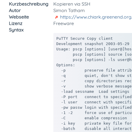
Kurzbeschreibung
Kopieren via SSH
Autor
Simon Tatham
Webseite
https://www.chiark.greenend.or
Lizenz
Freeware
Syntax
PuTTY Secure Copy client

Development snapshot 2003-05-29

Usage: pscp [options] [user@]hos
       pscp [options] source [so
       pscp [options] -ls user@h
Options:

  -p        preserve file attribu
  -q        quiet, don't show st
  -r        copy directories rec
  -v        show verbose messages
  -load sessname  Load settings 
  -P port   connect to specified 
  -l user   connect with specifi
  -pw passw login with specified
  -1 -2     force use of particu
  -C        enable compression

  -i key    private key file for
  -batch    disable all interact