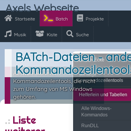
Axels Webseite
Startseite
Batch
Projekte
Musik
Kiste
Suche
BATch-Dateien - and
BATch-Ecke
Kommandozeilentool
Auswahl weiterer
sonstige
Kommandozeilentools, die nicht
Kommandozeilentools
zum Umfang von MS Windows
Helferlein und Tabellen
gehören.
Alle Windows-
Kommandos
Liste
RunDLL
weiterer