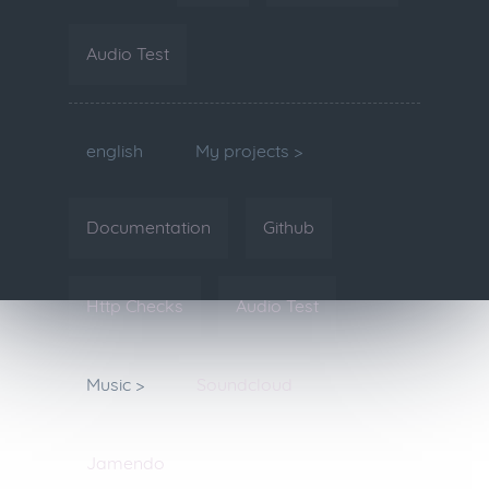
Audio Test
english
My projects >
Documentation
Github
Http Checks
Audio Test
Music >
Soundcloud
Jamendo