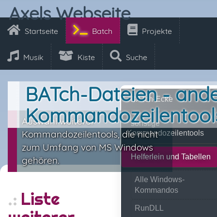
Axels Webseite
Startseite
Batch
Projekte
Musik
Kiste
Suche
BATch-Dateien - and
BATch-Ecke
Kommandozeilentool
Auswahl weiterer
sonstige
Kommandozeilentools, die nicht
Kommandozeilentools
zum Umfang von MS Windows
Helferlein und Tabellen
gehören.
Alle Windows-
Kommandos
Liste
RunDLL
weiterer