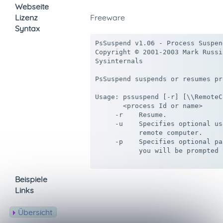
Webseite
Lizenz
Freeware
Syntax
PsSuspend v1.06 - Process Suspend
Copyright © 2001-2003 Mark Russin
Sysinternals

PsSuspend suspends or resumes pr
Usage: pssuspend [-r] [\\RemoteC
       <process Id or name>

     -r    Resume.

     -u    Specifies optional us
           remote computer.

     -p    Specifies optional pa
           you will be prompted 
Beispiele
Links
Übersicht