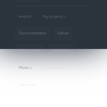
english
My projects >
Documentation
Github
Http Checks
Audio Test
Music >
Soundcloud
Jamendo