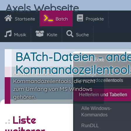
Axels Webseite
Startseite
Batch
Projekte
Musik
Kiste
Suche
BATch-Dateien - and
BATch-Ecke
Kommandozeilentool
Auswahl weiterer
sonstige
Kommandozeilentools, die nicht
Kommandozeilentools
zum Umfang von MS Windows
Helferlein und Tabellen
gehören.
Alle Windows-
Kommandos
Liste
RunDLL
weiterer