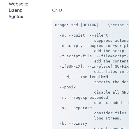
Webseite
Lizenz
GNU
Syntax
Usage: sed [OPTION]... {script-o
  -n, --quiet, --silent

                 suppress automa
  -e script, --expression=script

                 add the script 
  -f script-file, --file=script-f
                 add the content
  -i[SUFFIX], --in-place[=SUFFIX]
                 edit files in p
  -l N, --line-length=N

                 specify the des
  --posix

                 disable all GNU
  -r, --regexp-extended

                 use extended re
  -s, --separate

                 consider files 
                 long stream.

  -b, --binary

                 do not convert 