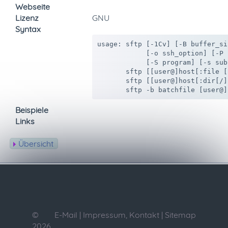
Webseite
Lizenz
GNU
Syntax
usage: sftp [-1Cv] [-B buffer_si
            [-o ssh_option] [-P 
            [-S program] [-s sub
       sftp [[user@]host[:file [f
       sftp [[user@]host[:dir[/]]
       sftp -b batchfile [user@]
Beispiele
Links
Übersicht
©
E-Mail
|
Impressum, Kontakt
|
Sitemap
2026