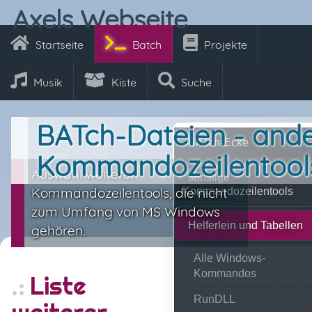
Axels Webseite
Startseite
Batch
Projekte
Musik
Kiste
Suche
BATch-Dateien - and
BATch-Ecke
Kommandozeilentool
Auswahl weiterer
sonstige
Kommandozeilentools, die nicht
Kommandozeilentools
zum Umfang von MS Windows
Helferlein und Tabellen
gehören.
Alle Windows-
Kommandos
Liste
RunDLL
weiterer