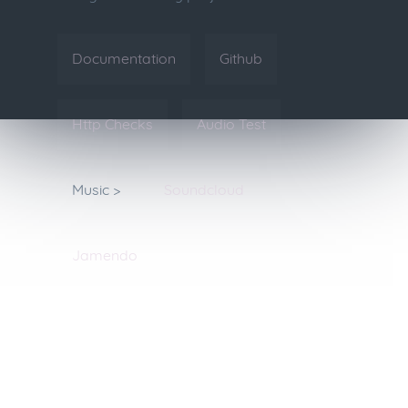
Documentation
Github
Http Checks
Audio Test
Music >
Soundcloud
Jamendo