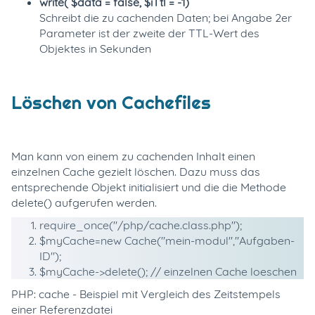
write( $data = false, $iTtl = -1)
Schreibt die zu cachenden Daten; bei Angabe 2er
Parameter ist der zweite der TTL-Wert des
Objektes in Sekunden
Löschen von Cachefiles
Man kann von einem zu cachenden Inhalt einen
einzelnen Cache gezielt löschen. Dazu muss das
entsprechende Objekt initialisiert und die die Methode
delete() aufgerufen werden.
require_once
(
"/php/cache.class.php"
);
$myCache
=
new
Cache(
"mein-modul"
,
"Aufgaben-
ID"
);
$myCache
->
delete
();
// einzelnen Cache loeschen
PHP: cache - Beispiel mit Vergleich des Zeitstempels
einer Referenzdatei