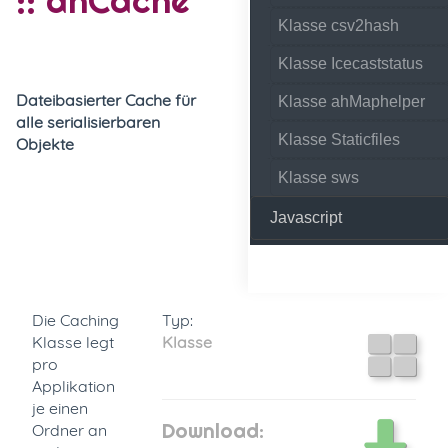
Klasse csv2hash
Klasse Icecaststatus
Dateibasierter Cache für
Klasse ahMaphelper
alle serialisierbaren
Klasse Staticfiles
Objekte
Klasse sws
Javascript
Die Caching
Typ:
Klasse legt
Klasse
pro
Applikation
je einen
Download:
Ordner an