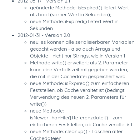
2012-05-17 - Version 2.1
geänderte Methode: isExpired() liefert Wert
als bool (vorher Wert in Sekunden);
neue Methode: iExpired() liefert Wert in
Sekunden
2012-01-31 - Version 2.0
neu: es können alle serialisierbaren Variablen
gecacht werden - also auch Arrays und
Objekte - nicht nur Strings, wie in Version 1
Methode write() erweitert: als 2. Parameter
kann eine Verfallszeit mitgegeben werden,
die mit in der Cachedatei gespeichert wird
neue Methode: isExpired() zum einfacheren
Feststellen, ob Cache veraltet ist (bedingt
Verwendung des neuen 2. Parameters für
write())
neue Methode:
isNewerThanFile([Referenzdatei]) - zum
einfacheren Feststellen, ob Cache veraltet ist
neue Methode: cleanup() - Löschen alter
Cachedateien