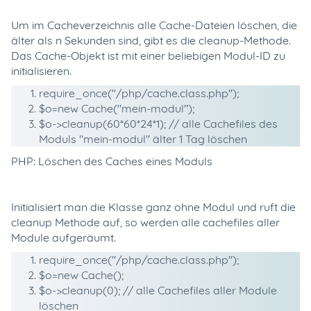
Um im Cacheverzeichnis alle Cache-Dateien löschen, die
älter als n Sekunden sind, gibt es die cleanup-Methode.
Das Cache-Objekt ist mit einer beliebigen Modul-ID zu
initialisieren.
require_once
(
"/php/cache.class.php"
);
$o
=
new
Cache(
"mein-modul"
);
$o
->cleanup(60*60*24*1);
// alle Cachefiles des
Moduls "mein-modul" älter 1 Tag löschen
PHP: Löschen des Caches eines Moduls
Initialisiert man die Klasse ganz ohne Modul und ruft die
cleanup Methode auf, so werden alle cachefiles aller
Module aufgeräumt.
require_once
(
"/php/cache.class.php"
);
$o
=
new
Cache();
$o
->cleanup(0);
// alle Cachefiles aller Module
löschen