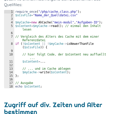
Quellfiles:
1
require_once
(
"/php/cache.class.php"
)
;
2
$sCsvFile
=
"Name_der_Quelldatei.csv"
3
4
$myCache
=
new
AhCache
(
"mein-modul"
,
"Aufgaben-ID"
)
;
5
$sContent
=
$myCache
->
read
(
)
;
// einmal den Inhalt 
lesen  
6
7
// Vergleich des Alters des Cache mit dem einer 
Referenzdatei  
8
if
(
!
$sContent
||
!
$myCache
->
isNewerThanFile
(
$sCsvFile
))
{
9
10
// hier folgt Code, der $sContent neu auffuellt 
...  
11
$sContent
=
...  
12
13
// ... und im Cache ablegen  
14
$myCache
->
write
(
$sContent
)
;
15
}
;
16
17
// Ausgabe  
18
echo
$sContent
;
Zugriff auf div. Zeiten und Alter
bestimmen