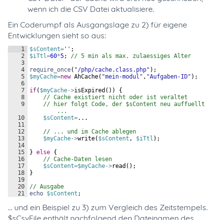
wenn ich die CSV Datei aktualisiere.
Ein Coderumpf als Ausgangslage zu 2) für eigene
Entwicklungen sieht so aus:
1
$sContent
=
''
;
2
$iTtl
=
60
*
5
;
// 5 min als max. zulaessiges Alter  
3
4
require_once
(
"/php/cache.class.php"
)
;
5
$myCache
=
new
AhCache
(
"mein-modul"
,
"Aufgaben-ID"
)
;
6
7
if
(
$myCache
->
isExpired
(
))
{
8
// Cache existiert nicht oder ist veraltet  
9
// hier folgt Code, der $sContent neu auffuellt 
...  
10
$sContent
=
...  
11
12
// ... und im Cache ablegen  
13
$myCache
->
write
(
$sContent
,
$iTtl
)
;
14
15
}
else
{
16
// Cache-Daten lesen  
17
$sContent
=
$myCache
->
read
(
)
;
18
}
19
20
// Ausgabe  
21
echo
$sContent
;
... und ein Beispiel zu 3) zum Vergleich des Zeitstempels.
$sCsvFile enthält nachfolgend den Dateinamen des