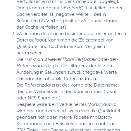
Verfallszeit wird mit in der Cachedatei abgelegt.
Dann kann man mit
isExpired()
feststellen, ob der
Cache veraltet ist (negative Werte = Zeit in
Sekunden bis Verfall; positive Werte = wie lange
der Cache verfallen ist)
Wenn man den Cache basierend auf einer anderen
Datei aufbaut, kann man die Zeitstempel von
Quelldatei und Cachedatei zum Vergleich
heranziehen.
Die Funktion
isNewerThanFile([Dateiname-der-
Referenzdatei])
gibt die Differenz der letzten
Ã„nderung in Sekunden zurück (negative Werte =
Cachdatei ist älter als Referenzdatei).
Die Referenzdatei ist der komplette Dateiname,
den der Webserver finden können muss (lokal
oder NFS Share etc.).
Beispiele wären: ein verkleinertes Vorschaubild
wird erst dann erneuert, wenn sich die Quelldatei
geändert hat; oder: meine Tabelle mit Batch-
Kommandos und Beispielen basieren auf einer
CSV Datei - der Cache wird erst neu geschrieben,