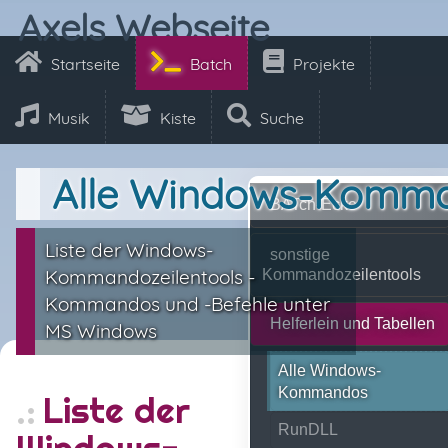
Axels Webseite
Startseite
Batch
Projekte
Musik
Kiste
Suche
Alle Windows-Komm
BATch-Ecke
Liste der Windows-
sonstige
Kommandozeilentools -
Kommandozeilentools
Kommandos und -Befehle unter
Helferlein und Tabellen
MS Windows
Alle Windows-
Kommandos
Liste der
RunDLL
Windows-