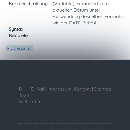
Kurzbeschreibung
(Variable) expandiert zum
aktuellen Datum unter
Verwendung desselben Formats
wie der DATE-Befehl.
Syntax
Beispiele
Übersicht
©
E-Mail
|
Impressum, Kontakt
|
Sitemap
2026
Axel Hahn