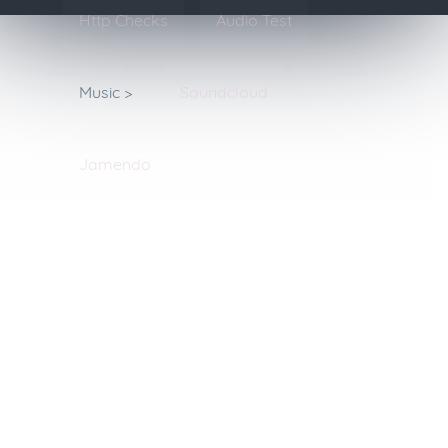
Http Checks
Audio Test
Music >
Soundcloud
Jamendo