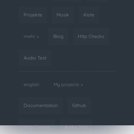
Projekte
Musik
Kiste
mehr >
Blog
Http Checks
Audio Test
english
My projects >
Documentation
Github
Http Checks
Audio Test