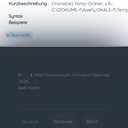
Kurzbeschreibung
(Variable) Temp-Ordner, z.B.:
C:\DOKUME~1\Axel\LOKALE~1\Tem
Syntax
Beispiele
Übersicht
©
E-Mail
|
Impressum, Kontakt
|
Sitemap
2026
Axel Hahn
deutsch
Startseite
Batch