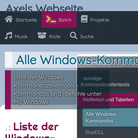
Axels Webseite
Startseite
Batch
Projekte
Musik
Kiste
Suche
Alle Windows-Komm
BATch-Ecke
Liste der Windows-
sonstige
Kommandozeilentools -
Kommandozeilentools
Kommandos und -Befehle unter
Helferlein und Tabellen
MS Windows
Alle Windows-
Kommandos
Liste der
RunDLL
Windows-