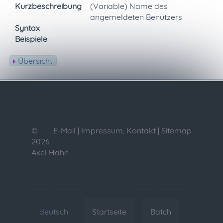
Kurzbeschreibung
(Variable) Name des
angemeldeten Benutzers
Syntax
Beispiele
Übersicht
©
E-Mail
|
Impressum, Kontakt
|
Sitemap
2026
Axel Hahn
deutsch
Startseite
Batch