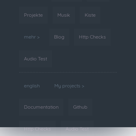
Projekte
Musik
Kiste
mehr >
Blog
Http Checks
Audio Test
english
My projects >
Documentation
Github
Http Checks
Audio Test