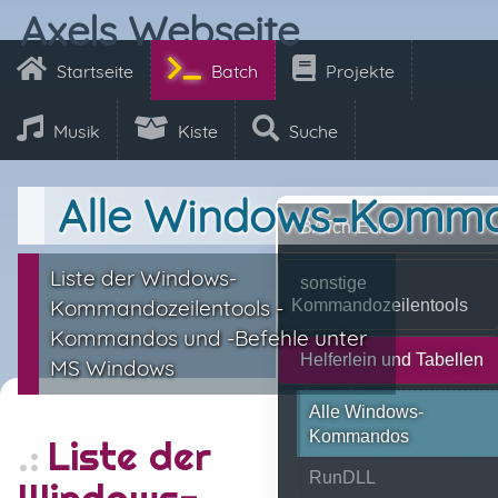
Axels Webseite
Startseite
Batch
Projekte
Musik
Kiste
Suche
Alle Windows-Komm
BATch-Ecke
Liste der Windows-
sonstige
Kommandozeilentools -
Kommandozeilentools
Kommandos und -Befehle unter
Helferlein und Tabellen
MS Windows
Alle Windows-
Kommandos
Liste der
RunDLL
Windows-