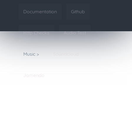
Documentation
Github
Http Checks
Audio Test
Music >
Soundcloud
Jamendo