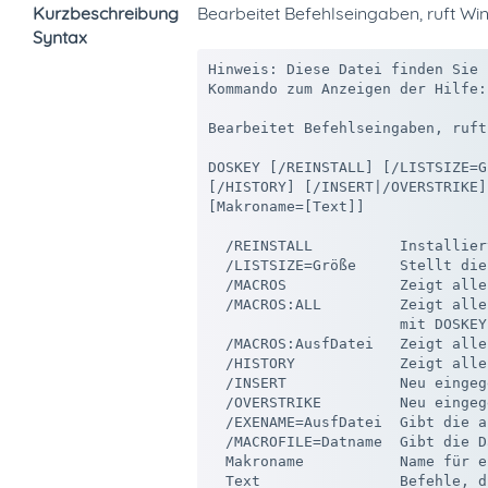
Kurzbeschreibung
Bearbeitet Befehlseingaben, ruft Wi
Syntax
Hinweis: Diese Datei finden Sie 
Kommando zum Anzeigen der Hilfe:
Bearbeitet Befehlseingaben, ruft
DOSKEY [/REINSTALL] [/LISTSIZE=G
[/HISTORY] [/INSERT|/OVERSTRIKE]
[Makroname=[Text]]

  /REINSTALL          Installier
  /LISTSIZE=Größe     Stellt die
  /MACROS             Zeigt alle
  /MACROS:ALL         Zeigt alle
                      mit DOSKEY
  /MACROS:AusfDatei   Zeigt alle
  /HISTORY            Zeigt alle
  /INSERT             Neu eingeg
  /OVERSTRIKE         Neu eingeg
  /EXENAME=AusfDatei  Gibt die a
  /MACROFILE=Datname  Gibt die D
  Makroname           Name für e
  Text                Befehle, d