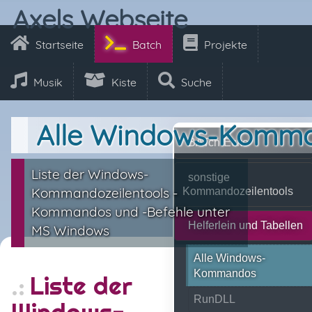
Axels Webseite
Startseite
Batch
Projekte
Musik
Kiste
Suche
Alle Windows-Komm
BATch-Ecke
Liste der Windows-
sonstige
Kommandozeilentools -
Kommandozeilentools
Kommandos und -Befehle unter
Helferlein und Tabellen
MS Windows
Alle Windows-
Kommandos
Liste der
RunDLL
Windows-