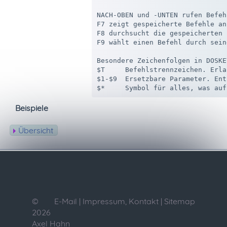
NACH-OBEN und -UNTEN rufen Befeh
F7 zeigt gespeicherte Befehle an
F8 durchsucht die gespeicherten 
F9 wählt einen Befehl durch sein
Besondere Zeichenfolgen in DOSKE
$T     Befehlstrennzeichen. Erla
$1-$9  Ersetzbare Parameter. Ent
Beispiele
Übersicht
©
E-Mail
|
Impressum, Kontakt
|
Sitemap
2026
Axel Hahn