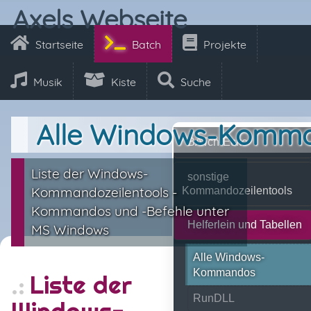
Axels Webseite
Startseite
Batch
Projekte
Musik
Kiste
Suche
Alle Windows-Komm
BATch-Ecke
Liste der Windows-
sonstige
Kommandozeilentools -
Kommandozeilentools
Kommandos und -Befehle unter
Helferlein und Tabellen
MS Windows
Alle Windows-
Kommandos
Liste der
RunDLL
Windows-