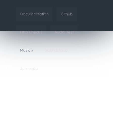
Documentation
Github
Http Checks
Audio Test
Music >
Soundcloud
Jamendo