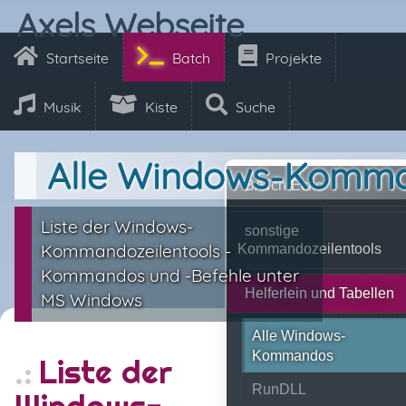
Axels Webseite
Startseite
Batch
Projekte
Musik
Kiste
Suche
Alle Windows-Komm
BATch-Ecke
Liste der Windows-
sonstige
Kommandozeilentools -
Kommandozeilentools
Kommandos und -Befehle unter
Helferlein und Tabellen
MS Windows
Alle Windows-
Kommandos
Liste der
RunDLL
Windows-