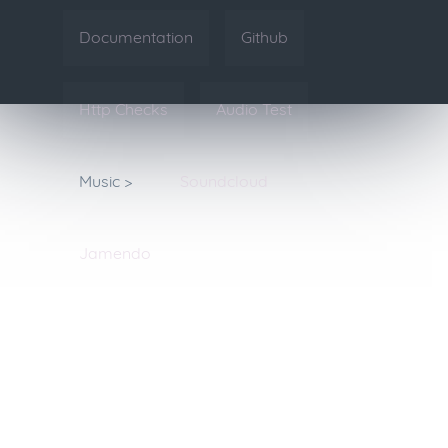
Documentation
Github
Http Checks
Audio Test
Music >
Soundcloud
Jamendo