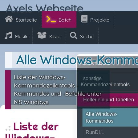
Axels Webseite
Startseite
Batch
Projekte
Musik
Kiste
Suche
Alle Windows-Komm
BATch-Ecke
Liste der Windows-
sonstige
Kommandozeilentools -
Kommandozeilentools
Kommandos und -Befehle unter
Helferlein und Tabellen
MS Windows
Alle Windows-
Kommandos
Liste der
RunDLL
Windows-