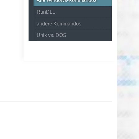
Alle Windows-Kommandos
RunDLL
andere Kommandos
Unix vs. DOS