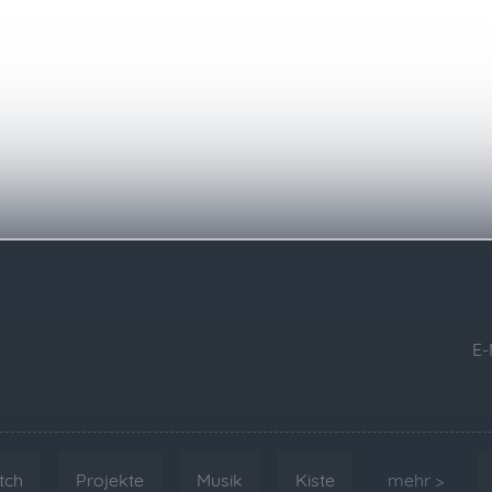
E-
tch
Projekte
Musik
Kiste
mehr >