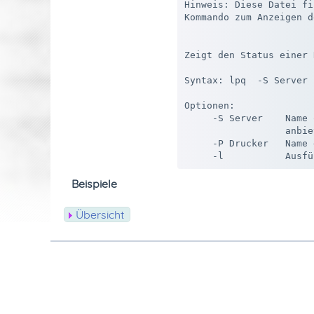
Hinweis: Diese Datei fi
Kommando zum Anzeigen d
Zeigt den Status einer 
Syntax: lpq  -S Server 
Optionen:

     -S Server    Name 
                  anbiet
     -P Drucker   Name 
Beispiele
Übersicht