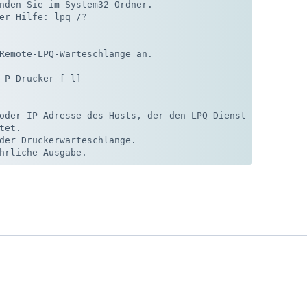
nden Sie im System32-Ordner. 

er Hilfe: lpq /? 

Remote-LPQ-Warteschlange an.

-P Drucker [-l]

oder IP-Adresse des Hosts, der den LPQ-Dienst

et.

der Druckerwarteschlange.
