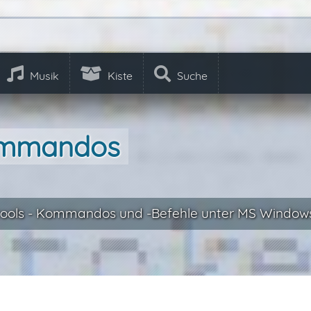
Musik
Kiste
Suche
ommandos
ools - Kommandos und -Befehle unter MS Window