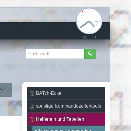
7
16
.
39
s
BATch-Ecke
RunDLL
sonstige Kommandozeilentools
Helferlein und Tabellen