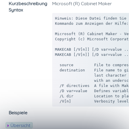
Kurzbeschreibung
Microsoft (R) Cabinet Maker
Syntax
Hinweis: Diese Datei finden Sie 
Kommando zum Anzeigen der Hilfe:
Microsoft (R) Cabinet Maker - Ve
Copyright (c) Microsoft Corporat
MAKECAB [/V[n]] [/D var=value ..
MAKECAB [/V[n]] [/D var=value ..
  source         File to compress
  destination    File name to gi
                 last character 
                 with an undersc
  /F directives  A file with Mak
  /D var=value   Defines variabl
  /L dir         Location to pla
Beispiele
Übersicht