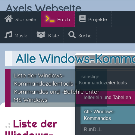
Axels Webseite
Startseite
Batch
Projekte
Musik
Kiste
Suche
Alle Windows-Komm
BATch-Ecke
Liste der Windows-
sonstige
Kommandozeilentools -
Kommandozeilentools
Kommandos und -Befehle unter
Helferlein und Tabellen
MS Windows
Alle Windows-
Kommandos
Liste der
RunDLL
Windows-