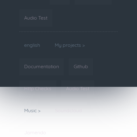
Audio Test
english
My projects >
Documentation
Github
Http Checks
Audio Test
Music >
Soundcloud
Jamendo