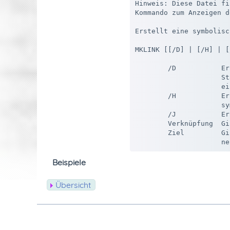
Hinweis: Diese Datei fi
Kommando zum Anzeigen d
Erstellt eine symbolisc
MKLINK [[/D] | [/H] | [
        /D           Er
                     St
                     ei
        /H           Er
                     sy
        /J           Er
        Verknüpfung  Gi
        Ziel         Gi
Beispiele
Übersicht