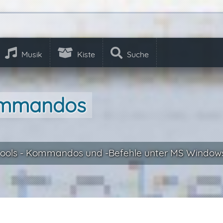
Musik
Kiste
Suche
ommandos
ools - Kommandos und -Befehle unter MS Window