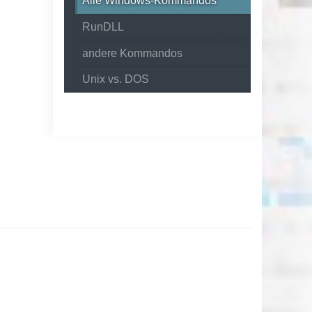
Alle Windows-Kommandos
RunDLL
andere Kommandos
Unix vs. DOS