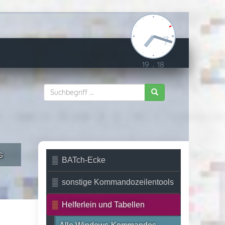
7
19
.
18
s
BATch-Ecke
RunDLL
sonstige Kommandozeilentools
Helferlein und Tabellen