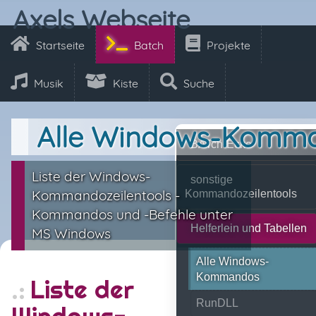
Axels Webseite
Startseite
Batch
Projekte
Musik
Kiste
Suche
Alle Windows-Komm
BATch-Ecke
Liste der Windows-
sonstige
Kommandozeilentools -
Kommandozeilentools
Kommandos und -Befehle unter
Helferlein und Tabellen
MS Windows
Alle Windows-
Kommandos
Liste der
RunDLL
Windows-