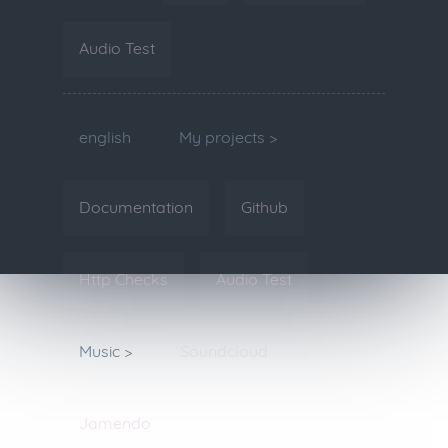
Audio Test
english
My projects >
Documentation
Github
Http Checks
Audio Test
Music >
Soundcloud
Jamendo