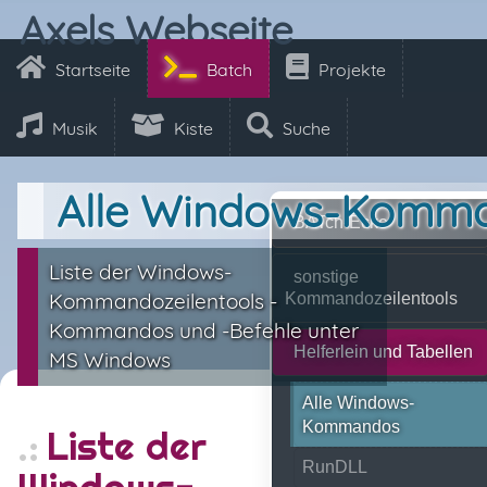
Axels Webseite
Startseite
Batch
Projekte
Musik
Kiste
Suche
Alle Windows-Komm
BATch-Ecke
Liste der Windows-
sonstige
Kommandozeilentools -
Kommandozeilentools
Kommandos und -Befehle unter
Helferlein und Tabellen
MS Windows
Alle Windows-
Kommandos
Liste der
RunDLL
Windows-