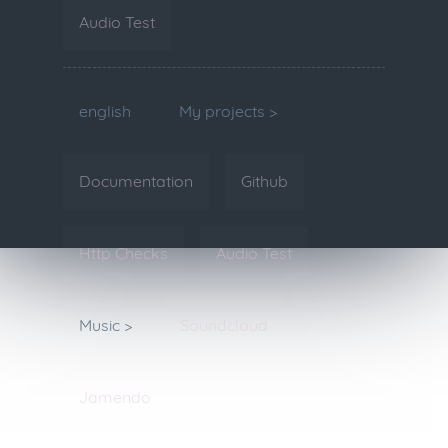
Audio Test
english
My projects >
Documentation
Github
Http Checks
Audio Test
Music >
Soundcloud
Jamendo