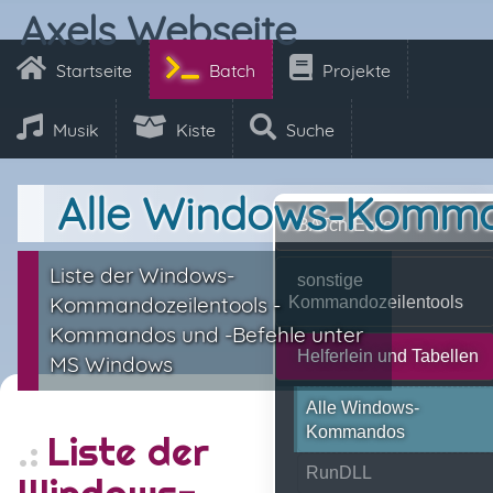
Axels Webseite
Startseite
Batch
Projekte
Musik
Kiste
Suche
Alle Windows-Komm
BATch-Ecke
Liste der Windows-
sonstige
Kommandozeilentools -
Kommandozeilentools
Kommandos und -Befehle unter
Helferlein und Tabellen
MS Windows
Alle Windows-
Kommandos
Liste der
RunDLL
Windows-