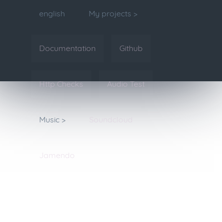
english
My projects >
Documentation
Github
Http Checks
Audio Test
Music >
Soundcloud
Jamendo