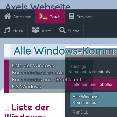
Axels Webseite
Startseite
Batch
Projekte
Musik
Kiste
Suche
Alle Windows-Komm
BATch-Ecke
Liste der Windows-
sonstige
Kommandozeilentools -
Kommandozeilentools
Kommandos und -Befehle unter
Helferlein und Tabellen
MS Windows
Alle Windows-
Kommandos
Liste der
RunDLL
Windows-