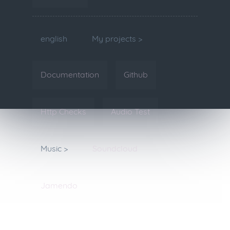
english
My projects >
Documentation
Github
Http Checks
Audio Test
Music >
Soundcloud
Jamendo