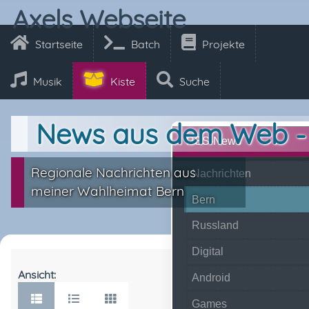
Axels Webseite
Startseite
Batch
Projekte
Musik
Kiste
Suche
News aus dem Web -
RSS-News
Regionale Nachrichten aus
Nachrichten
meiner Wahlheimat Bern
Bern
Russland
Digital
Ansicht:
Android
Games