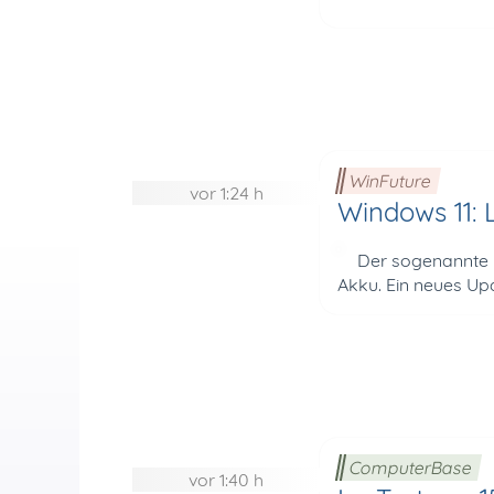
WinFuture
vor 1:24 h
Windows 11: 
Der sogenannte M
Akku. Ein neues Upd
ComputerBase
vor 1:40 h