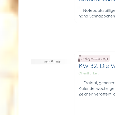
Notebooksbilliger.d
hand Schnäpp­chen, d
netzpolitik.org
vor 5 min
KW 32: Die W
Öffentlichkeit
– : Fraktal, generi
Kalenderwoche geht
Zeichen veröffentl