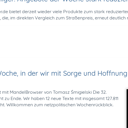
e bie­tet der­zeit wie­der vie­le Pro­duk­te zum stark re­du­zier­ten
ie, im direkten Vergleich zum Stra­ßen­preis, erneut deut­lich re
oche, in der wir mit Sorge und Hoffnung
ert mit MandelBrowser von Tomasz Śmigielski Die 32.
 zu Ende. Wir haben 12 neue Texte mit insgesamt 127.811
icht. Willkommen zum netzpolitischen Wochenrückblick.