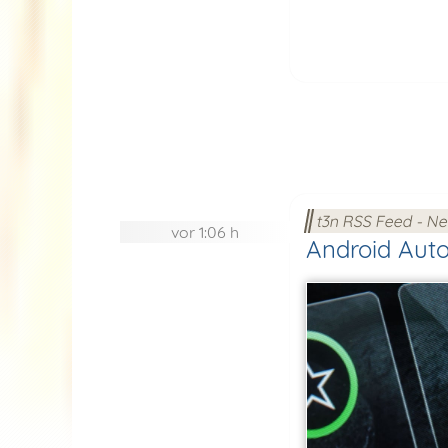
t3n RSS Feed - N
vor 1:06 h
Android Aut