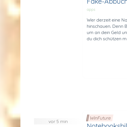
Fake-Abbuchu
apps
Wer derzeit eine N
hinschauen. Denn B
um an dein Geld u
du dich schützen mu
WinFuture
vor 5 min
Notebooksbil