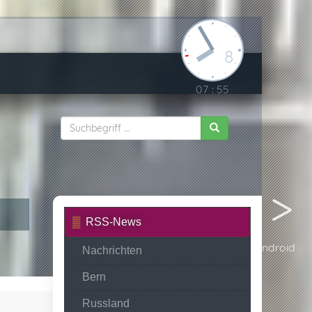
8
07
.
55
RSS-News
Android
Nachrichten
Bern
Russland