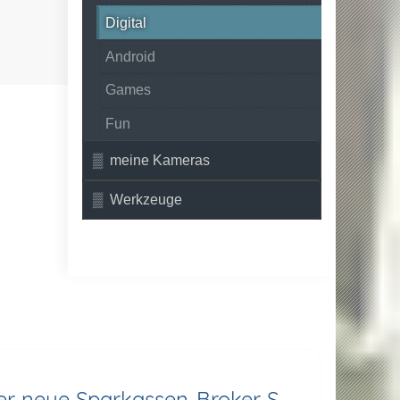
Digital
Android
Games
Fun
meine Kameras
Werkzeuge
der neue Sparkassen-Broker S-