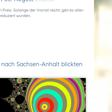
Schnäppchen
 Preis. So­lange der Vor­rat reicht, gibt es al­ler­
­du­ziert wur­den.
 nach Sachsen-Anhalt blickten