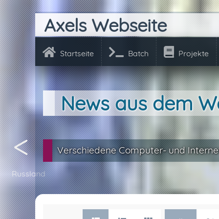
Axels Webseite
Startseite
Batch
Projekte
News aus dem Web
Verschiedene Computer- und Interne
Russland