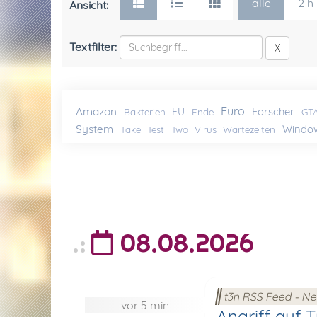
alle
2 h
Ansicht:
Textfilter:
X
Euro
Amazon
Forscher
EU
Bakterien
Ende
GT
System
Windo
Take
Test
Two
Virus
Wartezeiten
08.08.2026
t3n RSS Feed - N
vor 5 min
Angriff auf 