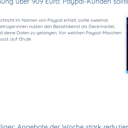
ng über 909 Euro: Paypal-Kunden sollte
achricht im Namen von Paypal erhält, sollte zweimal
etrüger:innen nutzen den Bezahldienst als Deckmantel,
nd deine Daten zu gelangen. Vor welchen Paypal-Maschen
sst. auf t3n.de
liger: Angebote der Woche stark reduzier