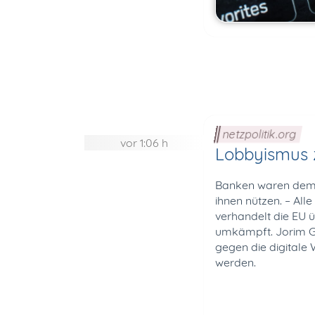
netzpolitik.org
vor 1:06 h
Lobbyismus z
Banken waren dem D
ihnen nützen. – All
verhandelt die EU ü
umkämpft. Jorim G
gegen die digitale
werden.