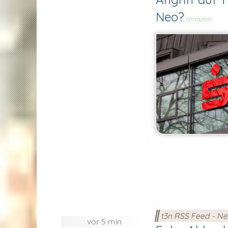
Neo?
amazon
t3n RSS Feed - N
vor 5 min