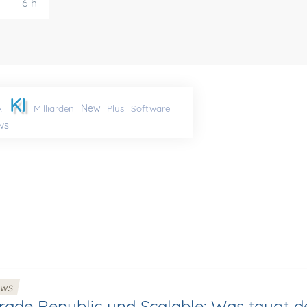
6 h
KI
New
A
Milliarden
Plus
Software
ws
ews
Trade Republic und Scalable: Was taugt 