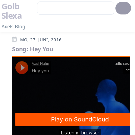
Golb
Slexa
Axels Blog
MO, 27. JUNI, 2016
Song: Hey You