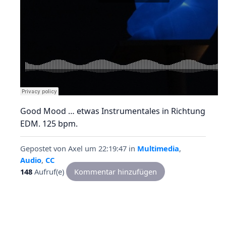
Good Mood … etwas Instrumentales in Richtung
EDM. 125 bpm.
Gepostet von
Axel
um 22:19:47
in
Multimedia
,
Audio
,
CC
148
Aufruf(e)
Kommentar hinzufügen