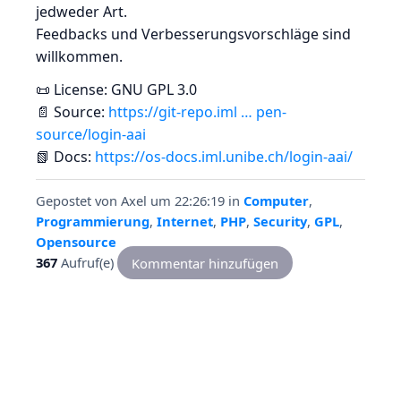
jedweder Art.
Feedbacks und Verbesserungsvorschläge sind
willkommen.
📜 License: GNU GPL 3.0
📄 Source:
https://git-repo.iml … pen-
source/login-aai
📗 Docs:
https://os-docs.iml.unibe.ch/login-aai/
Gepostet von
Axel
um 22:26:19
in
Computer
,
Programmierung
,
Internet
,
PHP
,
Security
,
GPL
,
Opensource
367
Aufruf(e)
Kommentar hinzufügen