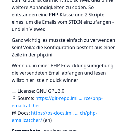
Zum Glück ist das nicht soo schwer, dies ohne
weitere Abhängigkeiten zu coden. So
entstanden eine PHP-Klasse und 2 Skripte:
eines, um die Emails vom STDIN einzufangen -
und ein Viewer.
Ganz wichtig: es musste einfach zu verwenden
sein! Voila: die Konfiguration besteht aus einer
Zeile in der php.ini.
Wenn du in einer PHP Enwicklungsumgebung
die versendeten Email abfangen und lesen
willst: hier ist ein quick winner!
📜 License: GNU GPL 3.0
📄 Source:
https://git-repo.iml … rce/php-
emailcatcher
📗 Docs:
https://os-docs.iml. … ch/php-
emailcatcher/
(en)