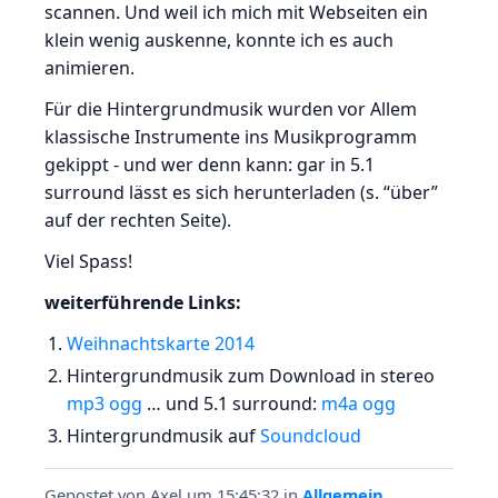
scannen. Und weil ich mich mit Webseiten ein
klein wenig auskenne, konnte ich es auch
animieren.
Für die Hintergrundmusik wurden vor Allem
klassische Instrumente ins Musikprogramm
gekippt - und wer denn kann: gar in 5.1
surround lässt es sich herunterladen (s. “über”
auf der rechten Seite).
Viel Spass!
weiterführende Links:
Weihnachtskarte 2014
Hintergrundmusik zum Download in stereo
mp3
ogg
… und 5.1 surround:
m4a
ogg
Hintergrundmusik auf
Soundcloud
Gepostet von
Axel
um 15:45:32
in
Allgemein
,