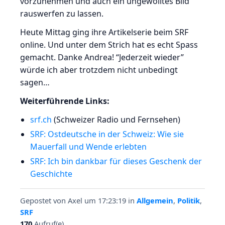
vorzunehmen und auch ein ungewolltes Bild
rauswerfen zu lassen.
Heute Mittag ging ihre Artikelserie beim SRF
online. Und unter dem Strich hat es echt Spass
gemacht. Danke Andrea! “Jederzeit wieder”
würde ich aber trotzdem nicht unbedingt
sagen…
Weiterführende Links:
srf.ch
(Schweizer Radio und Fernsehen)
SRF: Ostdeutsche in der Schweiz: Wie sie
Mauerfall und Wende erlebten
SRF: Ich bin dankbar für dieses Geschenk der
Geschichte
Gepostet von
Axel
um 17:23:19
in
Allgemein
,
Politik
,
SRF
170
Aufruf(e)