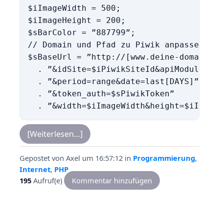
$iImageWidth = 500;

$iImageHeight = 200;

$sBarColor = ”887799”;

// Domain und Pfad zu Piwik anpassen

$sBaseUrl = ”http://[www.deine-domain.d
  . ”&idSite=$iPiwikSiteId&apiModule=[M
  . ”&period=range&date=last[DAYS]”

  . ”&token_auth=$sPiwikToken”

[Weiterlesen…]
Gepostet von
Axel
um 16:57:12
in
Programmierung
,
Internet
,
PHP
195
Aufruf(e)
Kommentar hinzufügen