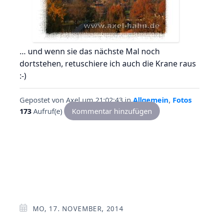
… und wenn sie das nächste Mal noch
dortstehen, retuschiere ich auch die Krane raus
:-)
Gepostet von
Axel
um 21:02:43
in
Allgemein
,
Fotos
173
Aufruf(e)
Kommentar hinzufügen
MO, 17. NOVEMBER, 2014