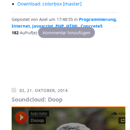
Download: colorbox [master]
Gepostet von
Axel
um 17:48:55
in
Programmierung
,
Internet
,
Javascript
,
PHP
,
HTML
,
Concrete5
182
Aufruf(e)
Kommentar hinzufügen
DI, 21. OKTOBER, 2014
Soundcloud: Doop