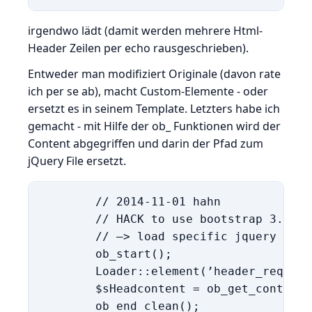
irgendwo lädt (damit werden mehrere Html-
Header Zeilen per echo rausgeschrieben).
Entweder man modifiziert Originale (davon rate
ich per se ab), macht Custom-Elemente - oder
ersetzt es in seinem Template. Letzters habe ich
gemacht - mit Hilfe der ob_ Funktionen wird der
Content abgegriffen und darin der Pfad zum
jQuery File ersetzt.
        // 2014-11-01 hahn

        // HACK to use bootstrap 3.3 in
        // –> load specific jquery versi
        ob_start();

        Loader::element(’header_require
        $sHeadcontent = ob_get_contents(
        ob_end_clean();
