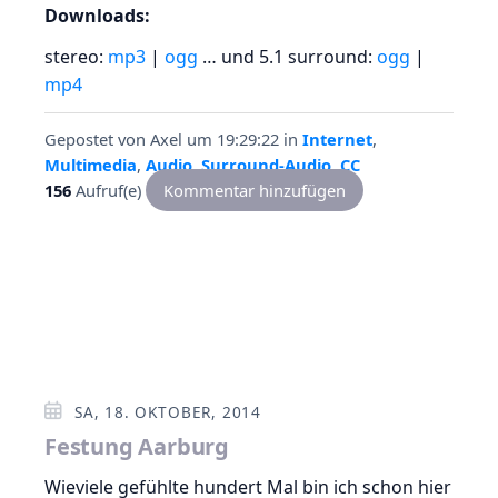
Downloads:
stereo:
mp3
|
ogg
… und 5.1 surround:
ogg
|
mp4
Gepostet von
Axel
um 19:29:22
in
Internet
,
Multimedia
,
Audio
,
Surround-Audio
,
CC
156
Aufruf(e)
Kommentar hinzufügen
SA, 18. OKTOBER, 2014
Festung Aarburg
Wieviele gefühlte hundert Mal bin ich schon hier