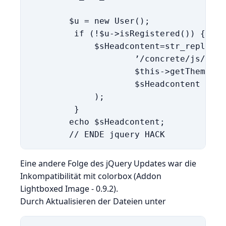
        $u = new User();

         if (!$u->isRegistered()) {

             $sHeadcontent=str_replace(

                     ’/concrete/js/jque
                     $this->getThemePat
                     $sHeadcontent

             );

         }

        echo $sHeadcontent;

Eine andere Folge des jQuery Updates war die
Inkompatibilität mit colorbox (Addon
Lightboxed Image - 0.9.2).
Durch Aktualisieren der Dateien unter