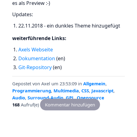
es als Preview :-)
Updates:
22.11.2018 - ein dunkles Theme hinzugefügt
weiterführende Links:
Axels Webseite
Dokumentation
(en)
Git-Repository
(en)
Gepostet von
Axel
um 23:53:09
in
Allgemein
,
Programmierung
,
Multimedia
,
CSS
,
Javascript
,
Audio
,
Surround-Audio
,
GPL
,
Opensource
168
Aufruf(e)
Kommentar hinzufügen