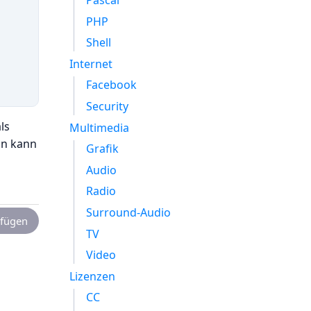
Pascal
PHP
Shell
Internet
Facebook
Security
ls
Multimedia
nn kann
Grafik
Audio
Radio
Surround-Audio
fügen
TV
Video
Lizenzen
CC