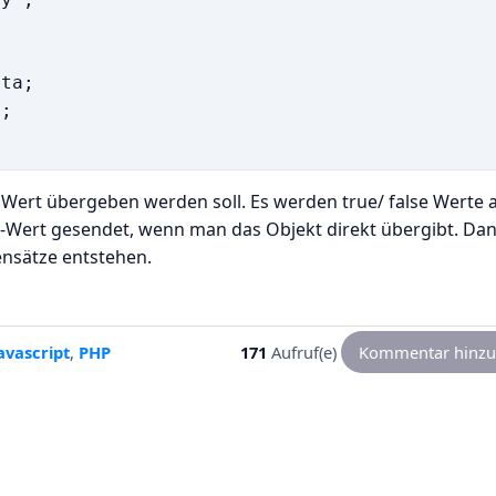
ta;

;

n Wert übergeben werden soll. Es werden true/ false Werte a
ata-Wert gesendet, wenn man das Objekt direkt übergibt. Da
ensätze entstehen.
avascript
,
PHP
171
Aufruf(e)
Kommentar hinzu