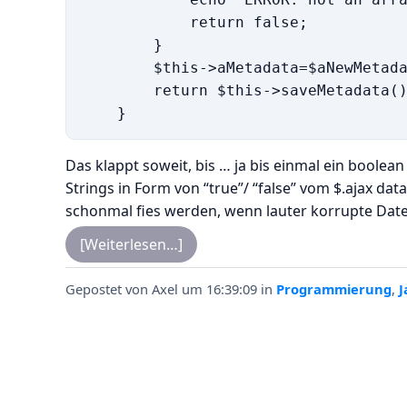
            return false;

        }

        $this->aMetadata=$aNewMetada
        return $this->saveMetadata()
Das klappt soweit, bis … ja bis einmal ein boolea
Strings in Form von “true”/ “false” vom $.ajax d
schonmal fies werden, wenn lauter korrupte Dat
[Weiterlesen…]
Gepostet von
Axel
um 16:39:09
in
Programmierung
,
J