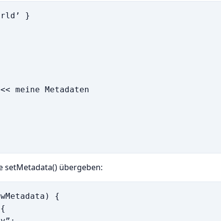
rld’ }

 

<< meine Metadaten

e setMetadata() übergeben:
wMetadata) {

{

y”;
