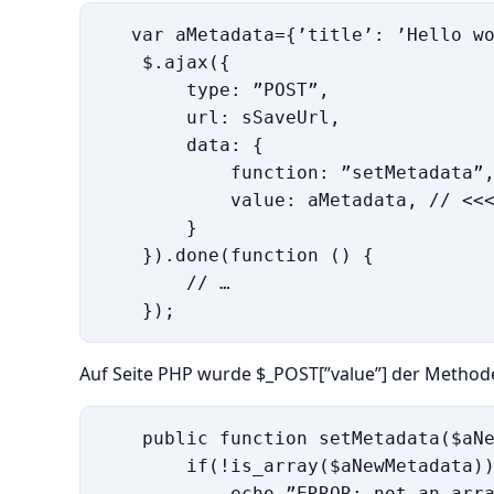
   var aMetadata={’title’: ’Hello wo
    $.ajax({

        type: ”POST”,

        url: sSaveUrl,

        data: {

            function: ”setMetadata”,
            value: aMetadata, // <<<
        }

    }).done(function () {

        // …

Auf Seite PHP wurde $_POST[”value”] der Method
    public function setMetadata($aNe
        if(!is_array($aNewMetadata))
            echo ”ERROR: not an arra