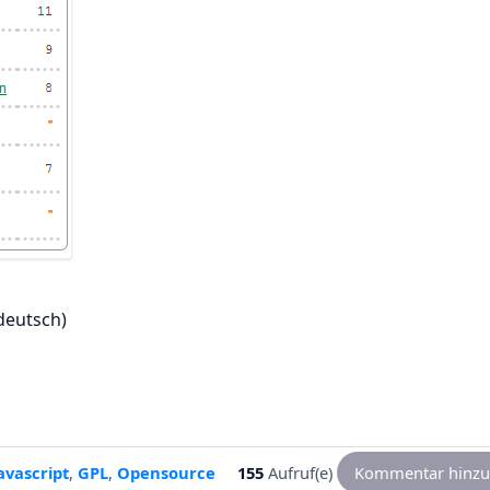
deutsch)
avascript
,
GPL
,
Opensource
155
Aufruf(e)
Kommentar hinzu