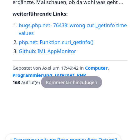
ergänzte. Mal schauen, ob da wohl was geht …
weiterführende Links:
bugs.php.net- 76438: wrong curl_getinfo time
values
php.net: Funktion curl_getinfo()
Github: IML AppMonitor
Gepostet von
Axel
um 17:49:42
in
Computer
,
Programmierung
,
Internet
,
PHP
163
Aufruf(e)
Kommentar hinzufügen