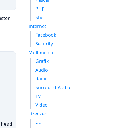
Pascal
PHP
Shell
nsten
Internet
Facebook
Security
Multimedia
Grafik
Audio
Radio
Surround-Audio
TV
Video
Lizenzen
CC
head -1 | awk ’{ print $2}’ )
