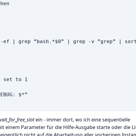
hen

-ef | grep ”bash.*$0” | grep -v ”grep” | sort
 set to 1

EBUG: $*”

wait_for_free_slot
ein - immer dort, wo ich eine sequentielle
 einem Parameter für die Hilfe-Ausgabe starte oder die Li
 eigentlich nicht auf die Abarbeitung aller vorherigen Insta