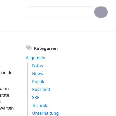
Kategorien
Allgemein
Fotos
.
n in der
News
Politik
 kann
Russland
erste
SRF
t
Technik
s warten
Unterhaltung