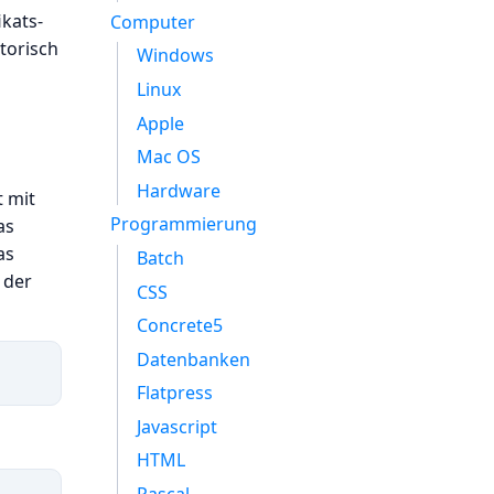
ikats-
Computer
torisch
Windows
Linux
Apple
Mac OS
Hardware
t mit
Programmierung
as
as
Batch
 der
CSS
Concrete5
Datenbanken
Flatpress
Javascript
HTML