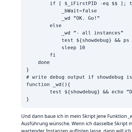
        if [ $_iFirstPID -eq $$ ]; t
            _bWait=false

            _wd ”OK. Go!”

        else

            _wd ”- all instances”

            test ${showdebug} && ps 
            sleep 10

        fi

    done

}

# write debug output if showdebug is
function _wd(){

        test ${showdebug} && echo ”D
Und dann baue ich in mein Skript jene Funktion
_
Ausführung wünsche. Wenn ich dasselbe Skript mit
wartender Instanzen auflisten lasse, dann will ich