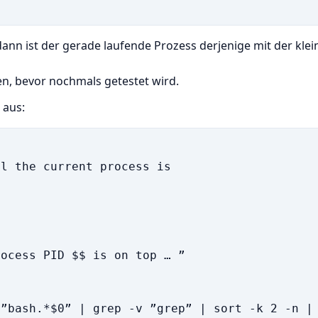
 dann ist der gerade laufende Prozess derjenige mit der klei
en, bevor nochmals getestet wird.
 aus:
l the current process is

ocess PID $$ is on top … ”

”bash.*$0” | grep -v ”grep” | sort -k 2 -n | 