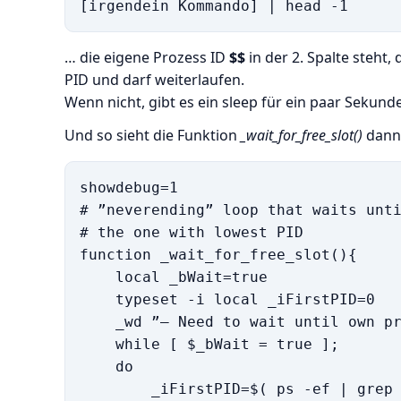
… die eigene Prozess ID
$$
in der 2. Spalte steht,
PID und darf weiterlaufen.
Wenn nicht, gibt es ein sleep für ein paar Sekund
Und so sieht die Funktion
_wait_for_free_slot()
dann
showdebug=1

# ”neverending” loop that waits unti
# the one with lowest PID

function _wait_for_free_slot(){

    local _bWait=true

    typeset -i local _iFirstPID=0

    _wd ”— Need to wait until own pr
    while [ $_bWait = true ];

    do

        _iFirstPID=$( ps -ef | grep 