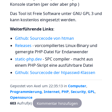
Konsole starten (per
oder aber php
)
Das Tool ist Freie Software unter GNU GPL 3 und
kann kostenlos eingesetzt werden.
Weiterführende Links
:
Github: Sourcecode von htman
Releases
- vorcompiliertes Linux-Binary und
gemergte PHP-Datei für Endanwender
static-php.dev
- SPC compiler - macht aus
einem PHP-Skript eine ausführbare Datei
Github: Sourcecode der htpasswd-Klassen
Gepostet von
Axel
um 22:35:13
in
Computer
,
Programmierung
,
Internet
,
PHP
,
Security
,
GPL
,
Opensource
603
Aufruf(e)
Kommentar hinzufügen