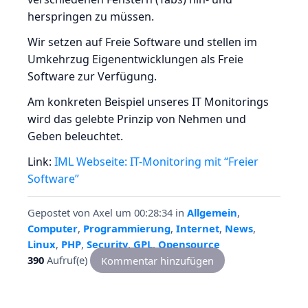
herspringen zu müssen.
Wir setzen auf Freie Software und stellen im
Umkehrzug Eigenentwicklungen als Freie
Software zur Verfügung.
Am konkreten Beispiel unseres IT Monitorings
wird das gelebte Prinzip von Nehmen und
Geben beleuchtet.
Link:
IML Webseite: IT-Monitoring mit “Freier
Software”
Gepostet von
Axel
um 00:28:34
in
Allgemein
,
Computer
,
Programmierung
,
Internet
,
News
,
Linux
,
PHP
,
Security
,
GPL
,
Opensource
390
Aufruf(e)
Kommentar hinzufügen