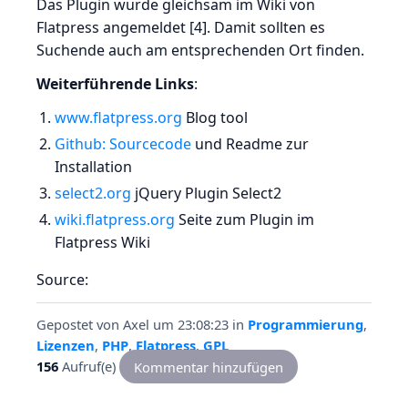
Das Plugin wurde gleichsam im Wiki von
Flatpress angemeldet [4]. Damit sollten es
Suchende auch am entsprechenden Ort finden.
Weiterführende Links
:
www.flatpress.org
Blog tool
Github: Sourcecode
und Readme zur
Installation
select2.org
jQuery Plugin Select2
wiki.flatpress.org
Seite zum Plugin im
Flatpress Wiki
Source:
Gepostet von
Axel
um 23:08:23
in
Programmierung
,
Lizenzen
,
PHP
,
Flatpress
,
GPL
156
Aufruf(e)
Kommentar hinzufügen