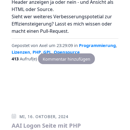
Header anzeigen ja oder nein - und Ansicht als
HTML oder Source.
Sieht wer weiteres Verbesserungspotetial zur
Effiziensteigerung? Lasst es mich wissen oder
macht einen Pull-Request.
Gepostet von
Axel
um 23:29:09
in
Programmierung
,
Lizenzen
,
PHP
,
GPL
,
Opensource
413
Aufruf(e)
Kommentar hinzufügen
MI, 16. OKTOBER, 2024
AAI Logon Seite mit PHP