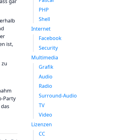
Pascal
ass gar
PHP
Shell
nerhalb
nd
Internet
der
Facebook
n ist,
Security
Multimedia
 zu
Grafik
Audio
Radio
rnahm
Surround-Audio
o-Party
TV
 das
Video
Lizenzen
CC