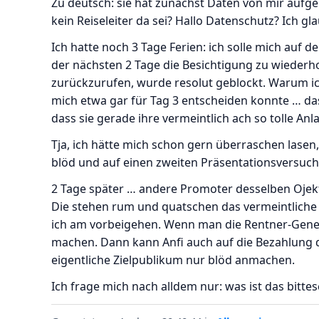
Zu deutsch: sie hat zunächst Daten von mir aufg
kein Reiseleiter da sei? Hallo Datenschutz? Ich g
Ich hatte noch 3 Tage Ferien: ich solle mich auf d
der nächsten 2 Tage die Besichtigung zu wiederh
zurückzurufen, wurde resolut geblockt. Warum ic
mich etwa gar für Tag 3 entscheiden konnte … das
dass sie gerade ihre vermeintlich ach so tolle An
Tja, ich hätte mich schon gern überraschen lase
blöd und auf einen zweiten Präsentationsversuch l
2 Tage später … andere Promoter desselben Ojekt
Die stehen rum und quatschen das vermeintliche
ich am vorbeigehen. Wenn man die Rentner-Genera
machen. Dann kann Anfi auch auf die Bezahlung d
eigentliche Zielpublikum nur blöd anmachen.
Ich frage mich nach alldem nur: was ist das bitte