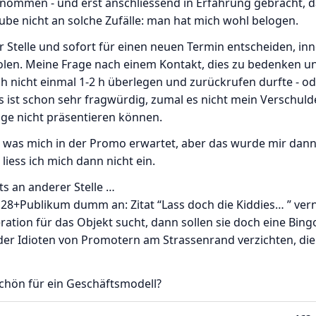
enommen - und erst anschliessend in Erfahrung gebracht, d
laube nicht an solche Zufälle: man hat mich wohl belogen.
er Stelle und sofort für einen neuen Termin entscheiden, in
olen. Meine Frage nach einem Kontakt, dies zu bedenken u
h nicht einmal 1-2 h überlegen und zurückrufen durfte - o
 ist schon sehr fragwürdig, zumal es nicht mein Verschulde
lage nicht präsentieren können.
n, was mich in der Promo erwartet, aber das wurde mir dann
iess ich mich dann nicht ein.
s an anderer Stelle …
 28+Publikum dumm an: Zitat “Lass doch die Kiddies… ” ve
tion für das Objekt sucht, dann sollen sie doch eine Bing
er Idioten von Promotern am Strassenrand verzichten, die
schön für ein Geschäftsmodell?