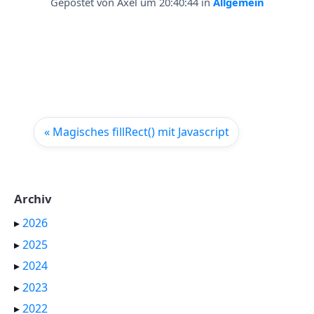
Gepostet von
Axel
um 20:40:44
in
Allgemein
« Magisches fillRect() mit Javascript
Archiv
▸
2026
▸
2025
▸
2024
▸
2023
▸
2022