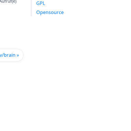
ufruf(e)
GPL
Opensource
v/brain »