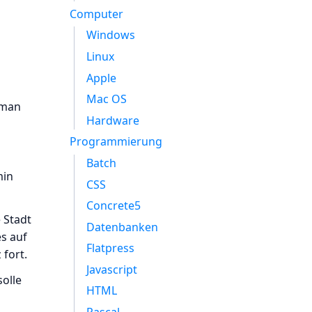
Computer
Windows
Linux
Apple
Mac OS
 man
Hardware
Programmierung
Batch
min
CSS
Concrete5
 Stadt
Datenbanken
es auf
Flatpress
 fort.
Javascript
solle
HTML