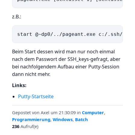
z.B.:
start @~dp0/../pageant.exe c:/.ssh/id_m
Beim Start dessen wird man nur noch einmal
nach dem Passwort der SSH_keys-gefragt, aber
bei nachfolgendem Aufbau einer Putty-Session
dann nicht mehr.
Links:
Putty-Startseite
Gepostet von
Axel
um 21:30:09
in
Computer
,
Programmierung
,
Windows
,
Batch
236
Aufruf(e)