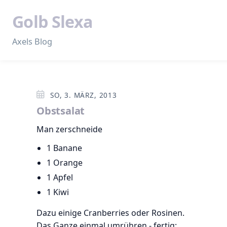
Golb Slexa
Axels Blog
SO, 3. MÄRZ, 2013
Obstsalat
Man zerschneide
1 Banane
1 Orange
1 Apfel
1 Kiwi
Dazu einige Cranberries oder Rosinen.
Das Ganze einmal umrühren - fertig: