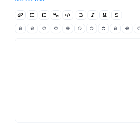
😄
😃
😉
😊
😁
😏
😍
😎
😆
😂
