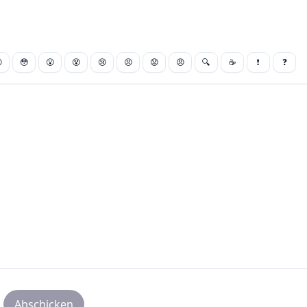

😳
😮
😵
😢
😣
😟
😠
🔍
☕
❗
❓