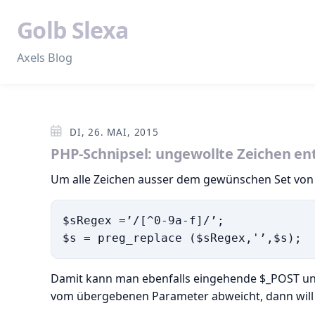
Golb Slexa
Axels Blog
DI, 26. MAI, 2015
PHP-Schnipsel: ungewollte Zeichen en
Um alle Zeichen ausser dem gewünschen Set von e
$sRegex =’/[^0-9a-f]/’;

$s = preg_replace ($sRegex,'’,$s); 
Damit kann man ebenfalls eingehende $_POST und
vom übergebenen Parameter abweicht, dann will 